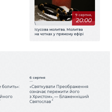
9 серпня,
20:00
\
Ісусова молитва. Молитва
на чотках у прямому ефірі
6 серпня
е болить»:
«Святкувати Преображення
означає пережити його
ійного
з Христом», — Блаженніший
Святослав