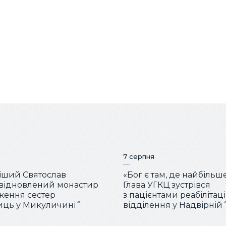
7 серпня
іший Святослав
«Бог є там, де найбільш
 відновлений монастир
Глава УГКЦ зустрівся
ження сестер
з пацієнтами реабілітац
иць у Микуличині
відділення у Надвірній