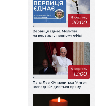
8 серпня,
20:00
\
Вервиця єднає. Молитва
на вервиці у прямому ефірі
9 серпня,
13:00
\
Папа Лев XIV молиться "Ангел
Господній": дивіться пряму
трансляцію з українським
перекладом