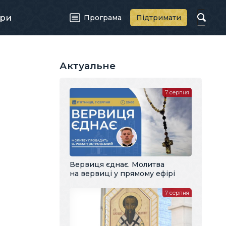
ри
Програма
Підтримати
Актуальне
7 серпня
Вервиця єднає. Молитва
на вервиці у прямому ефірі
7 серпня