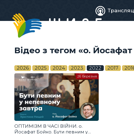
Живе
Трансляц
телебачен
Відео з тегом «о. Йосафат
2026
2025
2024
2023
2022
2017
201
26 березня
ОПТИМІЗМ В ЧАСІ ВІЙНИ. о.
Йосафат Бойко. Бути певним у