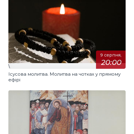
9 серпня,
20:00
\
Ісусова молитва. Молитва на чотках у прямому
ефірі