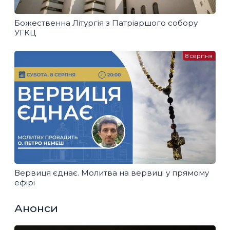
Божественна Літургія з Патріаршого собору
УГКЦ
8 серпня
Вервиця єднає. Молитва на вервиці у прямому
ефірі
Анонси