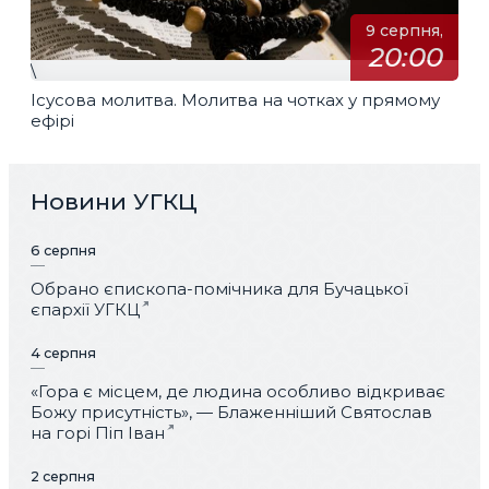
9 серпня,
20:00
\
Ісусова молитва. Молитва на чотках у прямому
ефірі
Новини УГКЦ
6 серпня
Обрано єпископа-помічника для Бучацької
єпархії УГКЦ
4 серпня
«Гора є місцем, де людина особливо відкриває
Божу присутність», — Блаженніший Святослав
на горі Піп Іван
2 серпня