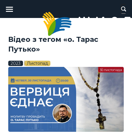
Головне
меню
Відео з тегом «о. Тарас
Путько»
2023
Листопад
30 листопада