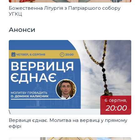
Божественна Літургія з Патріаршого собору
УГКЦ
Анонси
6 серпня,
20:00
\
Вервиця єднає. Молитва на вервиці у прямому
ефірі