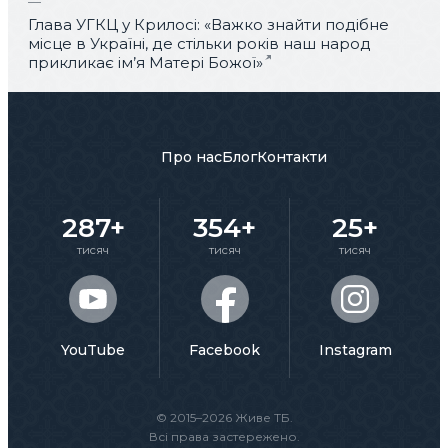
Глава УГКЦ у Крилосі: «Важко знайти подібне
місце в Україні, де стільки років наш народ
прикликає ім’я Матері Божої»
Про нас
Блог
Контакти
287+
354+
25+
тисяч
тисяч
тисяч
YouTube
Facebook
Instagram
© 2015–2026 Живе ТБ.
Всі права застережено.