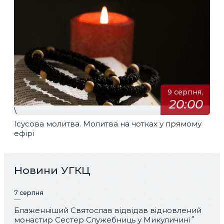
9 серпня,
20:00
\
Ісусова молитва. Молитва на чотках у прямому
ефірі
Новини УГКЦ
7 серпня
Блаженніший Святослав відвідав відновлений
монастир Сестер Служебниць у Микуличині