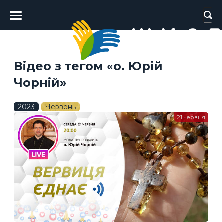
Головне
меню
Відео з тегом «о. Юрій
Чорній»
2023
Червень
21 червня