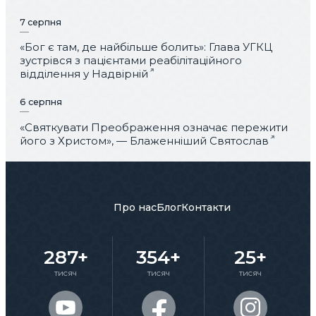
7 серпня
«Бог є там, де найбільше болить»: Глава УГКЦ
зустрівся з пацієнтами реабілітаційного
відділення у Надвірній
6 серпня
«Святкувати Преображення означає пережити
його з Христом», — Блаженніший Святослав
Про нас
Блог
Контакти
287+
354+
25+
тисяч
тисяч
тисяч