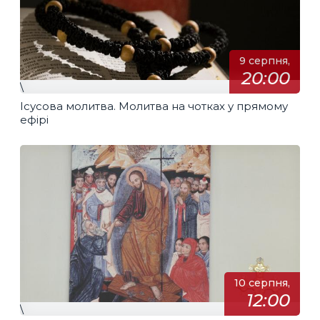
9 серпня,
20:00
\
Ісусова молитва. Молитва на чотках у прямому
ефірі
10 серпня,
12:00
\