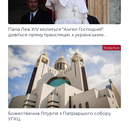
Папа Лев XIV молиться "Ангел Господній":
дивіться пряму трансляцію з українським
перекладом
9 серпня
Божественна Літургія з Патріаршого собору
УГКЦ