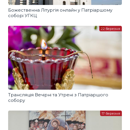
Божественна Літургія онлайн у Патріаршому
соборі УГКЦ
22 березня
Трансляція Вечірні та Утрені з Патріаршого
собору
17 березня