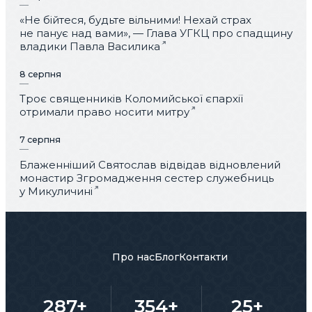
«Не бійтеся, будьте вільними! Нехай страх
не панує над вами», — Глава УГКЦ про спадщину
владики Павла Василика
8 серпня
Троє священників Коломийської єпархії
отримали право носити митру
7 серпня
Блаженніший Святослав відвідав відновлений
монастир Згромадження сестер служебниць
у Микуличині
Про нас
Блог
Контакти
287+
354+
25+