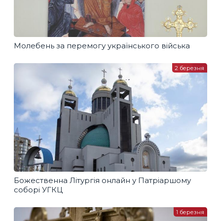
Молебень за перемогу українського війська
2 березня
Божественна Літургія онлайн у Патріаршому
соборі УГКЦ
1 березня