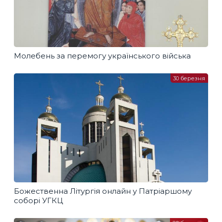
Молебень за перемогу українського війська
30 березня
Божественна Літургія онлайн у Патріаршому
соборі УГКЦ