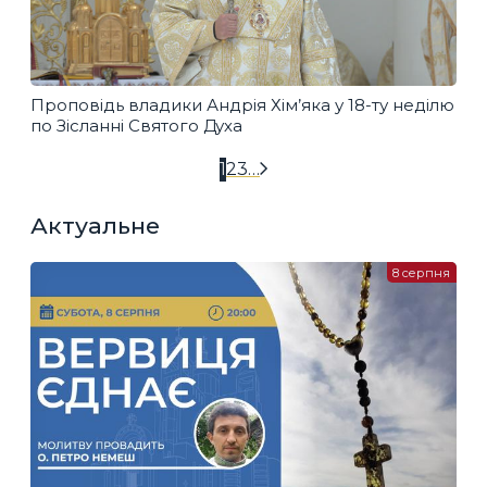
Проповідь владики Андрія Хім’яка у 18-ту неділю
по Зісланні Святого Духа
1
2
3
…
Актуальне
8 серпня