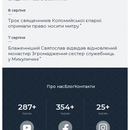
8 серпня
Троє священників Коломийської єпархії
отримали право носити митру
7 серпня
Блаженніший Святослав відвідав відновлений
монастир Згромадження сестер служебниць
у Микуличині
Про нас
Блог
Контакти
287+
354+
25+
тисяч
тисяч
тисяч