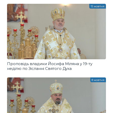
15 жовтня
Проповідь владики Йосифа Міляна у 19-ту
неділю по Зісланні Святого Духа
8 жовтня