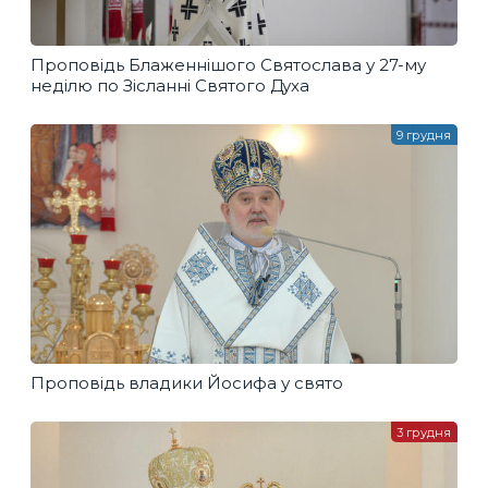
Проповідь Блаженнішого Святослава у 27-му
неділю по Зісланні Святого Духа
9 грудня
Проповідь владики Йосифа у свято
3 грудня