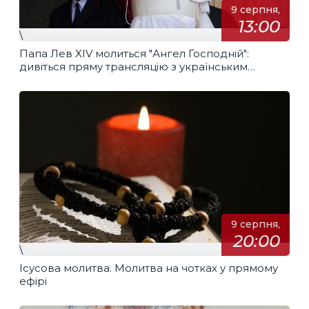
9 серпня,
13:00
\
Папа Лев XIV молиться "Ангел Господній":
дивіться пряму трансляцію з українським
перекладом
9 серпня,
20:00
\
Ісусова молитва. Молитва на чотках у прямому
ефірі