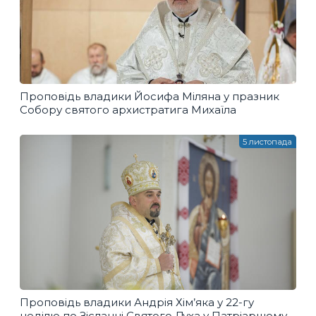
Проповідь владики Йосифа Міляна у празник
Собору святого архистратига Михаїла
5 листопада
Проповідь владики Андрія Хім’яка у 22-гу
неділю по Зісланні Святого Духа у Патріаршому