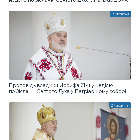
соборі
29 жовтня
Проповідь владики Йосифа 21-шу неділю
по Зісланні Святого Духа у Патріаршому соборі
27 жовтня