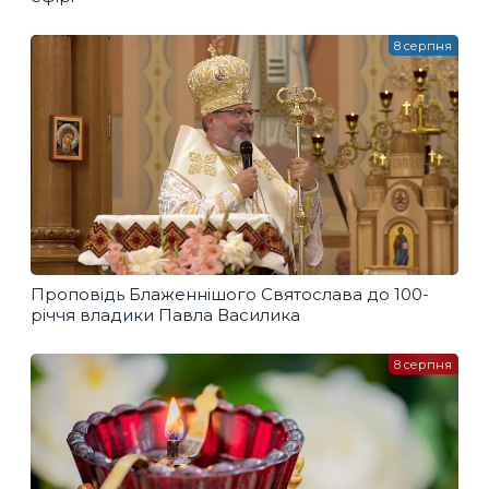
8 серпня
Проповідь Блаженнішого Святослава до 100-
річчя владики Павла Василика
8 серпня