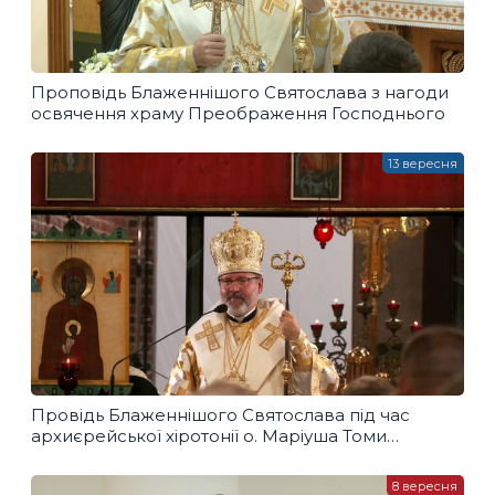
Проповідь Блаженнішого Святослава з нагоди
освячення храму Преображення Господнього
13 вересня
Провідь Блаженнішого Святослава під час
архиєрейської хіротонії о. Маріуша Томи
Дмитерка
8 вересня