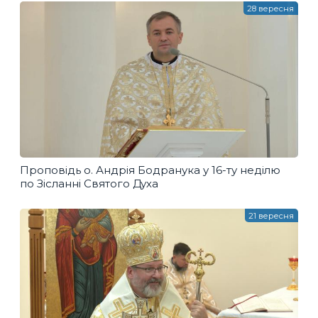
28 вересня
Проповідь о. Андрія Бодранука у 16-ту неділю
по Зісланні Святого Духа
21 вересня