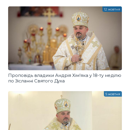
12 жовтня
Проповідь владики Андрія Хім’яка у 18-ту неділю
по Зісланні Святого Духа
5 жовтня