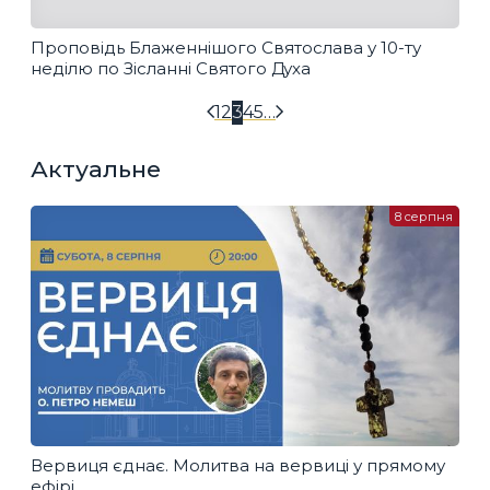
Проповідь Блаженнішого Святослава у 10-ту
неділю по Зісланні Святого Духа
1
2
3
4
5
…
Актуальне
8 серпня
Вервиця єднає. Молитва на вервиці у прямому
ефірі