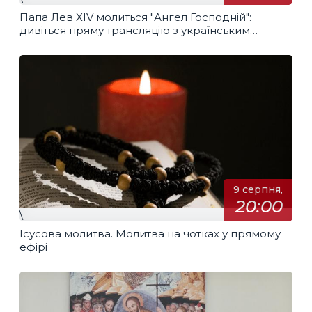
Папа Лев XIV молиться "Ангел Господній":
дивіться пряму трансляцію з українським
перекладом
9 серпня,
20:00
\
Ісусова молитва. Молитва на чотках у прямому
ефірі