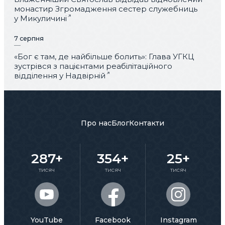
монастир Згромадження сестер служебниць
у Микуличині
7 серпня
«Бог є там, де найбільше болить»: Глава УГКЦ
зустрівся з пацієнтами реабілітаційного
відділення у Надвірній
Про нас
Блог
Контакти
287+
354+
25+
тисяч
тисяч
тисяч
YouTube
Facebook
Instagram