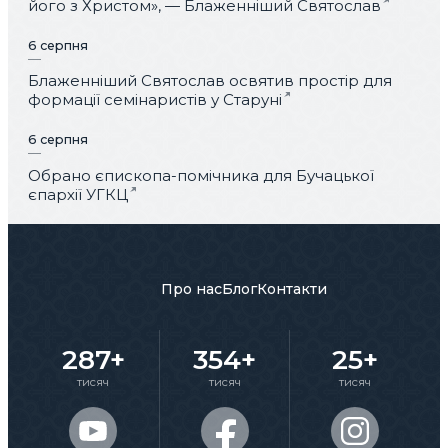
його з Христом», — Блаженніший Святослав
6 серпня
Блаженніший Святослав освятив простір для
формації семінаристів у Старуні
6 серпня
Обрано єпископа-помічника для Бучацької
єпархії УГКЦ
Про нас
Блог
Контакти
287+
354+
25+
тисяч
тисяч
тисяч