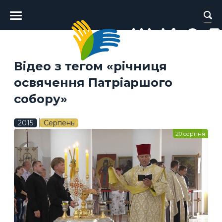
Головне
меню
Відео з тегом «річниця
освячення Патріаршого
собору»
2015
Серпень
20 серпня