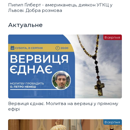
Пилип Ґілберт - американець, диякон УГКЦ у
Львові. Добра розмова
Актуальне
8 серпня
Вервиця єднає. Молитва на вервиці у прямому
ефірі
8 серпня