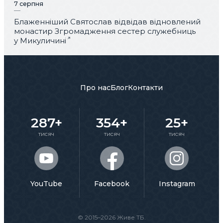
7 серпня
Блаженніший Святослав відвідав відновлений
монастир Згромадження сестер служебниць
у Микуличині
Про нас
Блог
Контакти
287+
354+
25+
тисяч
тисяч
тисяч
YouTube
Facebook
Instagram
© 2015–2026 Живе ТБ.