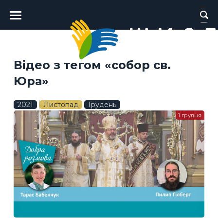
Головне
меню
Відео з тегом «собор св.
Юра»
2021
Листопад
Грудень
1 грудня