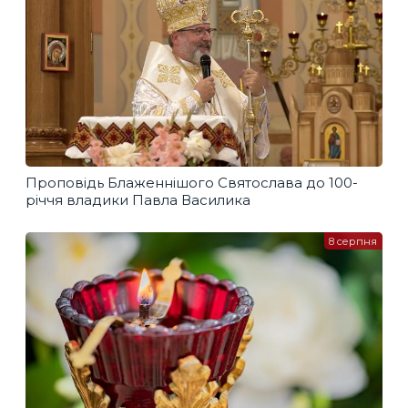
Проповідь Блаженнішого Святослава до 100-
річчя владики Павла Василика
8 серпня