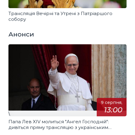
Трансляція Вечірні та Утрені з Патріаршого
собору
Анонси
9 серпня,
13:00
\
Папа Лев XIV молиться "Ангел Господній":
дивіться пряму трансляцію з українським
перекладом