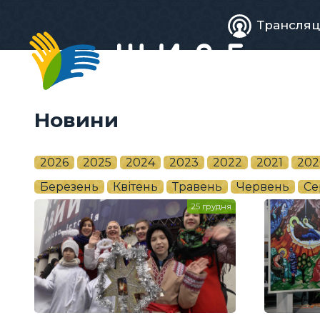
Живе
Трансляц
телебачен
Новини
2026
2025
2024
2023
2022
2021
202
Березень
Квітень
Травень
Червень
Се
25 грудня