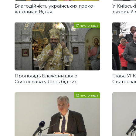
Благодійність українських греко-
У Київськ
католиків Відня
духовній 
книгу пр
17 листопада
Проповідь Блаженнішого
Глава УГ
Святослава у День бідних
Святослав
парафію 
12 листопада