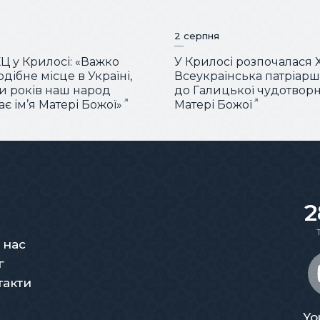
2 серпня
КЦ у Крилосі: «Важко
У Крилосі розпочалася 
дібне місце в Україні,
Всеукраїнська патріар
ки років наш народ
до Галицької чудотворн
є ім’я Матері Божої»
Матері Божої
2
 нас
г
такти
Yo