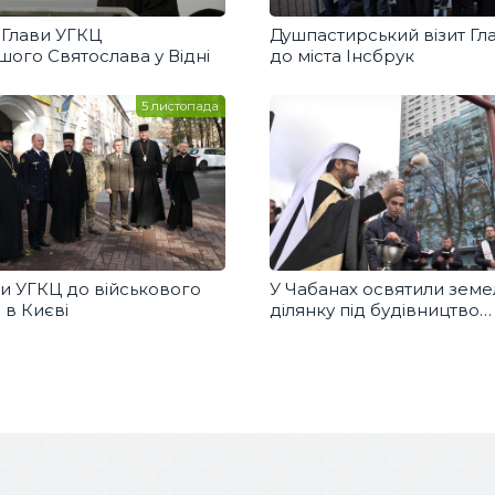
Глави УГКЦ
Душпастирський візит Гл
ого Святослава у Відні
до міста Інсбрук
5 листопада
ви УГКЦ до військового
У Чабанах освятили земе
 в Києві
ділянку під будівництво
соціального центру