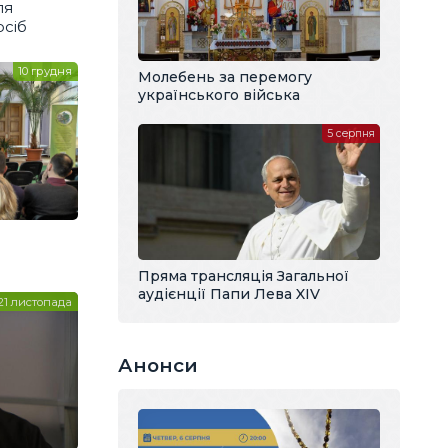
ля
сіб
10 грудня
Молебень за перемогу
українського війська
5 серпня
Пряма трансляція Загальної
аудієнції Папи Лева XIV
21 листопада
Анонси