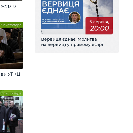
і жертв
6 серпня,
13 листопада
20:00
\
Вервиця єднає. Молитва
на вервиці у прямому ефірі
ави УГКЦ
8 листопада