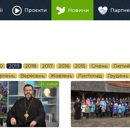
ії
Проєкти
Новини
Партне
ня
0
2019
2018
2017
2016
2015
Січень
Люти
рпень
Вересень
Жовтень
Листопад
Грудень
24 грудня