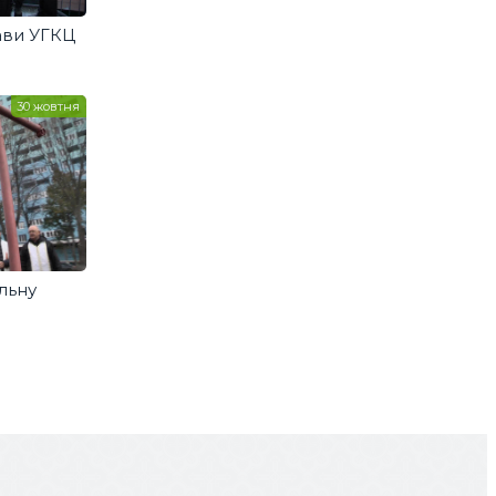
ави УГКЦ
30 жовтня
льну