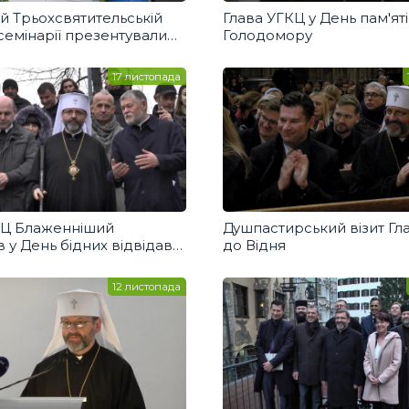
ій Трьохсвятительській
Глава УГКЦ у День пам'ят
семінарії презентували
Голодомору
о Блаженну Йосафату
17 листопада
КЦ Блаженніший
Душпастирський візит Гл
 у День бідних відвідав
до Відня
на Аскольдовій могилі
12 листопада