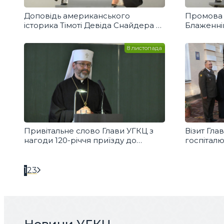
Доповідь американського
Промова 
історика Тімоті Девіда Снайдера у
Блаженніш
Відні
8 листопада
Привітальне слово Глави УГКЦ з
Візит Гла
нагоди 120-річчя приїзду до
госпіталю
Інсбрука українських студентів-
теологів
1
2
3