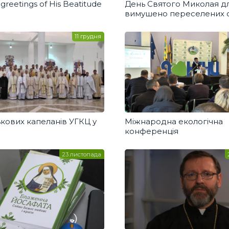
greetings of His Beatitude
День Святого Миколая д
вимушено переселених о
11 грудня
ськових капеланів УГКЦ у
Міжнародна екологічна
конференція
23 листопада