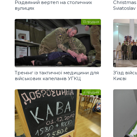
Різдвяний вертеп на столичних
Christmas 
вулицях
Sviatoslav
13 грудня
Тренінг із тактичної медицини для
З’їзд вій
військових капеланів УГКЦ
Києві
4 грудня