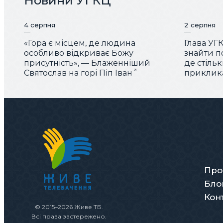
Новини УГКЦ
4 серпня
2 серпня
«Гора є місцем, де людина
Глава УГ
особливо відкриває Божу
знайти по
присутність», — Блаженніший
де стіль
Святослав на горі Піп Іван
приклика
Про
Бло
Кон
© 2015–2026 Живе ТБ.
Всі права застережено.