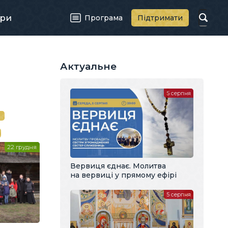
ри
Програма
Підтримати
Актуальне
5 серпня
й
22 грудня
Вервиця єднає. Молитва
на вервиці у прямому ефірі
5 серпня