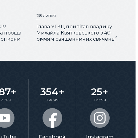
28 липня
XIV
Глава УГКЦ привітав владику
ша проща
Михайла Квятковського з 40-
ої ікони
річчям священничих свячень
87+
354+
25+
тисяч
тисяч
тисяч
uTube
Facebook
Instagram