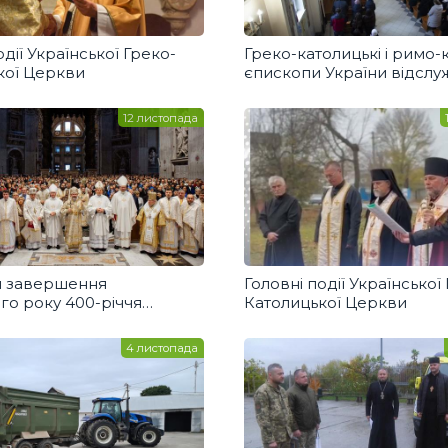
одії Української Греко-
Греко-католицькі і римо-
кої Церкви
єпископи України відслу
Архиєрейську Божестве
Літургію
12 листопада
я завершення
Головні події Української
го року 400-річчя
Католицької Церкви
ва святого Йосафата
а
4 листопада