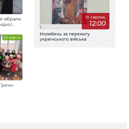
10 серпня,
ії зібрали
12:00
идкої
\
их
Молебень за перемогу
22 жовтня
українського війська
 Греко-