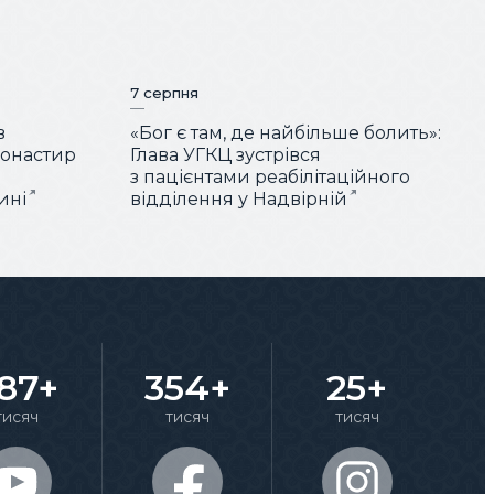
7 серпня
в
«Бог є там, де найбільше болить»:
монастир
Глава УГКЦ зустрівся
з пацієнтами реабілітаційного
ині
відділення у Надвірній
87+
354+
25+
тисяч
тисяч
тисяч