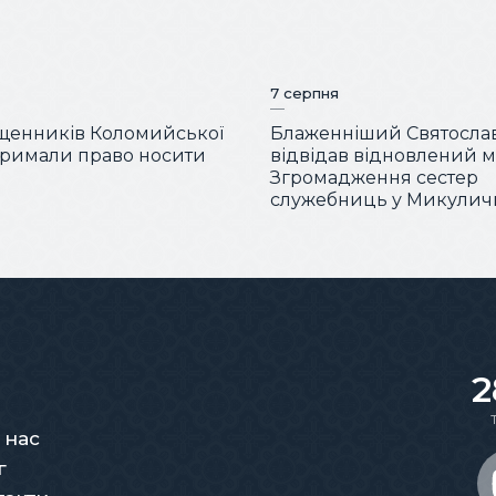
7 серпня
щенників Коломийської
Блаженніший Святосла
отримали право носити
відвідав відновлений 
Згромадження сестер
служебниць у Микулич
2
 нас
г