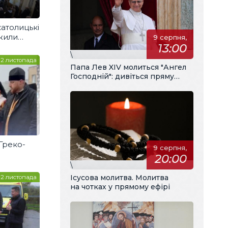
католицькі
жили
9 серпня,
13:00
нну
\
12 листопада
Папа Лев XIV молиться "Ангел
Господній": дивіться пряму
трансляцію з українським
перекладом
 Греко-
9 серпня,
20:00
\
Ісусова молитва. Молитва
2 листопада
на чотках у прямому ефірі