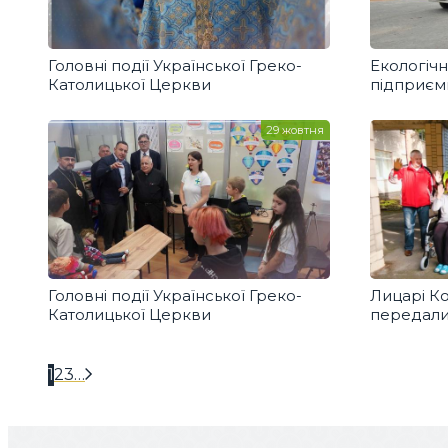
Головні події Української Греко-
Екологічні
Католицької Церкви
підприєм
духовном
29 жовтня
Головні події Української Греко-
Лицарі Ко
Католицької Церкви
передали 
у Київсь
ментальн
1
2
3
…