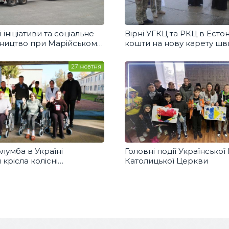
 ініціативи та соціальне
Вірні УГКЦ та РКЦ в Естон
ництво при Марійському
кошти на нову карету шв
у центрі «Зарваниця»
допомоги для українськ
військових
27 жовтня
лумба в Україні
Головні події Української
крісла колісні
Католицької Церкви
кий обласний центр
ого здоров’я