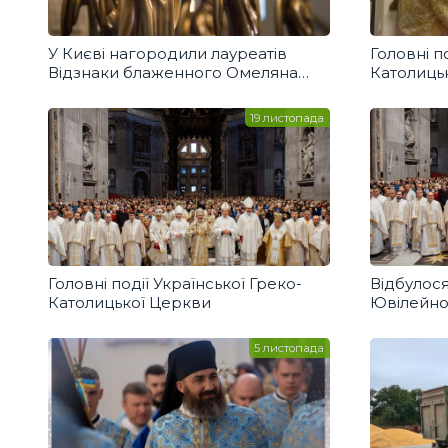
У Києві нагородили лауреатів
Головні п
Відзнаки блаженного Омеляна
Католиць
Ковча
19 листопада
Головні події Української Греко-
Відбулос
Католицької Церкви
Ювілейно
мученицт
Кунцевич
5 листопада