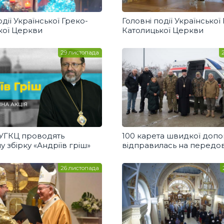
одії Української Греко-
Головні події Української
кої Церкви
Католицької Церкви
29 листопада
 УГКЦ проводять
100 карета швидкої доп
у збірку «Андріїв гріш»
відправилась на передо
із Патріаршого Собору у 
26 листопада