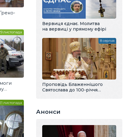
 Греко-
Вервиця єднає. Молитва
на вервиці у прямому ефірі
29 листопада
8 серпня
омоги
Проповідь Блаженнішого
ву
Святослава до 100-річчя
Києві
владики Павла Василика
21 листопада
Анонси