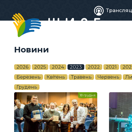
Живе
Трансляц
телебачен
Новини
2026
2025
2024
2023
2022
2021
202
Березень
Квітень
Травень
Червень
Ли
Грудень
18 грудня