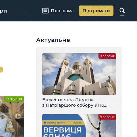
ри
Програма
Підтримати
Актуальне
9 серпня
й
10 грудня
Божественна Літургія
з Патріаршого собору УГКЦ
8 серпня