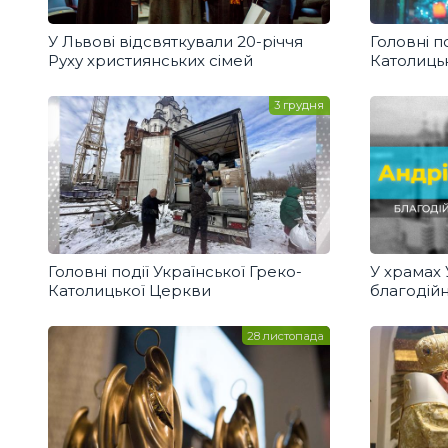
У Львові відсвяткували 20-річчя
Головні п
Руху християнських сімей
Католиць
3 грудня
Головні події Української Греко-
У храмах
Католицької Церкви
благодійн
28 листопада