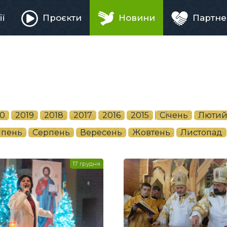
ії
Проєкти
Новини
Партне
ня
0
2019
2018
2017
2016
2015
Січень
Люти
пень
Серпень
Вересень
Жовтень
Листопад
17 грудня