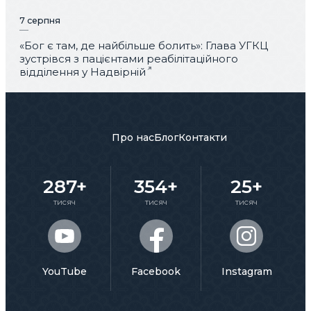
7 серпня
«Бог є там, де найбільше болить»: Глава УГКЦ
зустрівся з пацієнтами реабілітаційного
відділення у Надвірній
Про нас
Блог
Контакти
287+
354+
25+
тисяч
тисяч
тисяч
YouTube
Facebook
Instagram