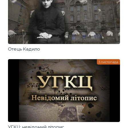
Отець Кадило
3 листопада
УГКЦ: невідомий літопис