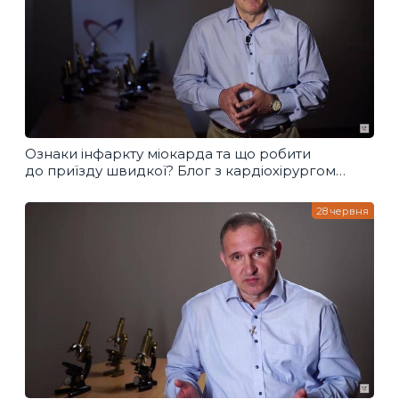
Ознаки інфаркту міокарда та що робити
до приїзду швидкої? Блог з кардіохірургом
Борисом Тодуровим
28 червня