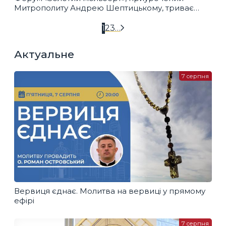
Митрополиту Андрею Шептицькому, триває
у Львові
1
2
3
…
Актуальне
7 серпня
Вервиця єднає. Молитва на вервиці у прямому
ефірі
7 серпня