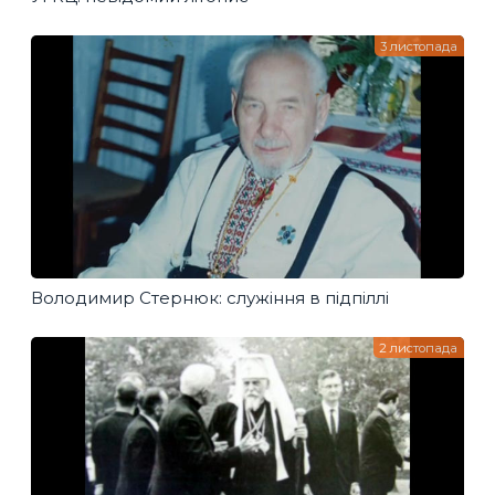
3 листопада
Володимир Стернюк: служіння в підпіллі
2 листопада