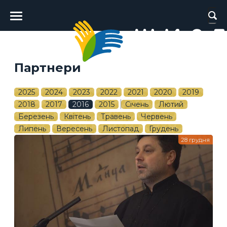
Головне
меню
Партнери
2025
2024
2023
2022
2021
2020
2019
2018
2017
2016
2015
Січень
Лютий
Березень
Квітень
Травень
Червень
Липень
Вересень
Листопад
Грудень
28 грудня