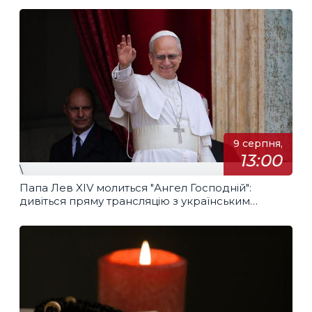
9 серпня,
13:00
\
Папа Лев XIV молиться "Ангел Господній":
дивіться пряму трансляцію з українським
перекладом