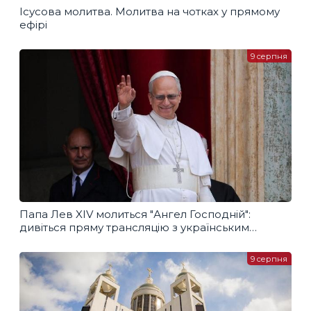
Ісусова молитва. Молитва на чотках у прямому
ефірі
9 серпня
Папа Лев XIV молиться "Ангел Господній":
дивіться пряму трансляцію з українським
перекладом
9 серпня