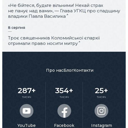
«Не бійтеся, будьте вільними! Нехай страх
не панує над вами», — Глава УГКЦ про спадщину
владики Павла Василика
8 серпня
Троє священників Коломийської єпархії
отримали право носити митру
Про нас
Блог
Контакти
287+
354+
25+
тисяч
тисяч
тисяч
YouTube
Facebook
Instagram