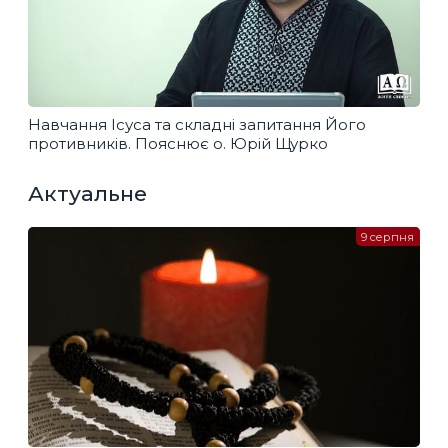
Навчання Ісуса та складні запитання Його
противників. Пояснює о. Юрій Щурко
Актуальне
9 серпня