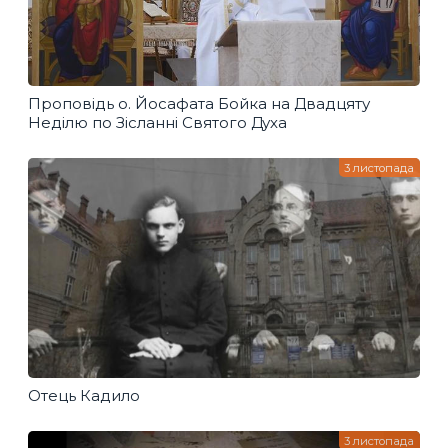
Проповідь о. Йосафата Бойка на Двадцяту
Неділю по Зісланні Святого Духа
3 листопада
Отець Кадило
3 листопада