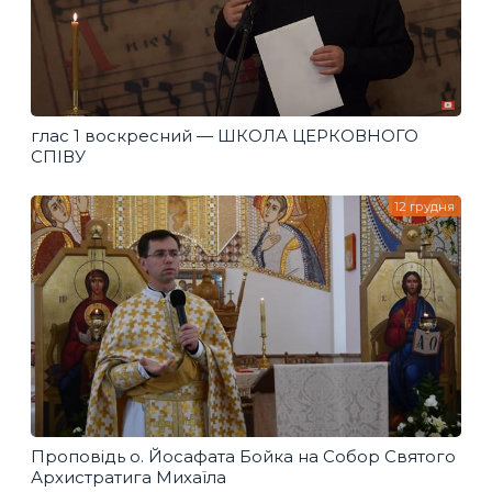
глас 1 воскресний — ШКОЛА ЦЕРКОВНОГО
СПІВУ
12 грудня
Проповідь о. Йосафата Бойка на Собор Святого
Архистратига Михаїла