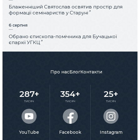
Блаженніший Святослав освятив простір для
формації семінаристів у Старуні
6 серпня
Обрано єпископа-помічника для Бучацької
єпархії УГКЦ
Про нас
Блог
Контакти
287+
354+
25+
тисяч
тисяч
тисяч
YouTube
Facebook
Instagram