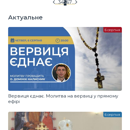
…
3
4
5
6
7
…
Актуальне
6 серпня
Вервиця єднає. Молитва на вервиці у прямому
ефірі
6 серпня