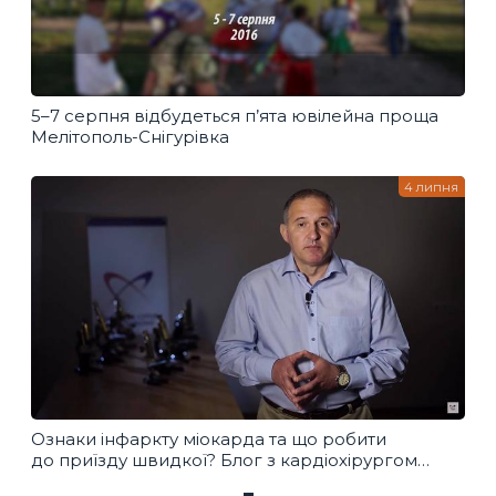
5–7 серпня відбудеться п’ята ювілейна проща
Мелітополь-Снігурівка
4 липня
Ознаки інфаркту міокарда та що робити
до приїзду швидкої? Блог з кардіохірургом
Борисом Тодуровим