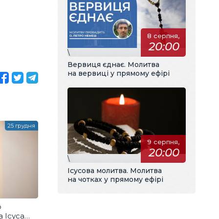
8 серпня,
20:00
\
Вервиця єднає. Молитва
на вервиці у прямому ефірі
25 грудня
9 серпня,
20:00
\
Ісусова молитва. Молитва
на чотках у прямому ефірі
о
а Ісуса