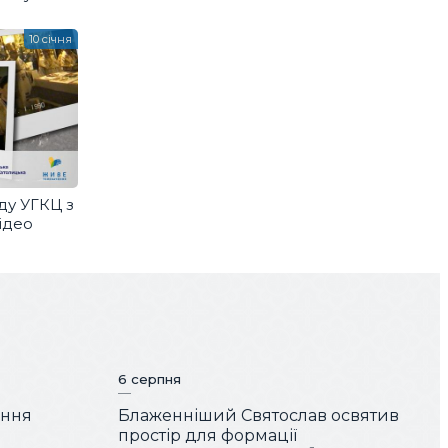
10 січня
ду УГКЦ з
відео
6 серпня
ення
Блаженніший Святослав освятив
простір для формації