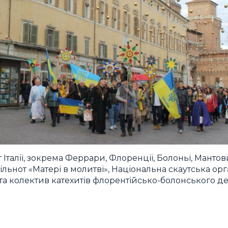
т Італії, зокрема Феррари, Флоренції, Болоньї, Мантов
спільнот «Матері в молитві», Національна скаутська орг
 та колектив катехитів флорентійсько-болонського де