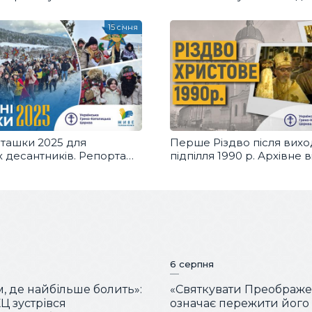
не свято у Києві
Христа
15 січня
пташки 2025 для
Перше Різдво після вихо
х десантників. Репортаж
підпілля 1990 р. Архівне 
еної Бойківщини
6 серпня
м, де найбільше болить»:
«Святкувати Преображ
Ц зустрівся
означає пережити його