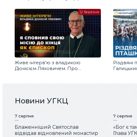
20 різдвя
12 березня
Живе інтерв'ю з владикою
Різдвяні 
Діоніcієм Ляховичем. Про
Галицьки
Бразилію, Україну, Василіянський
із засніж
чин та Італію
Новини УГКЦ
7 серпня
7 серпня
Блаженніший Святослав
«Бог є та
відвідав відновлений монастир
Глава УГК