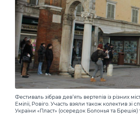
Фестиваль зібрав девʼять вертепів із різних міс
Емілії, Ровіго. Участь взяли також колектив зі 
України «Пласт» (осередок Болонья та Брешія)