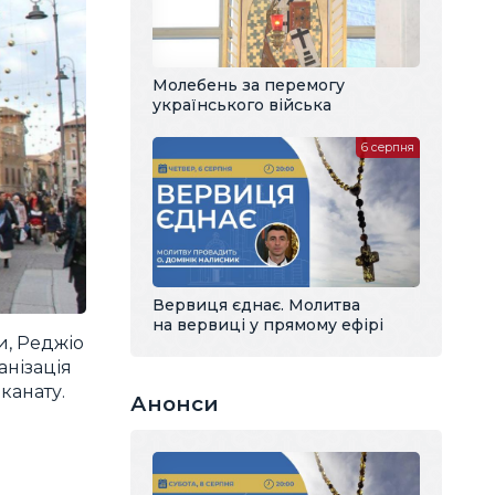
Молебень за перемогу
українського війська
6 серпня
Вервиця єднає. Молитва
на вервиці у прямому ефірі
и, Реджіо
анізація
канату.
Анонси