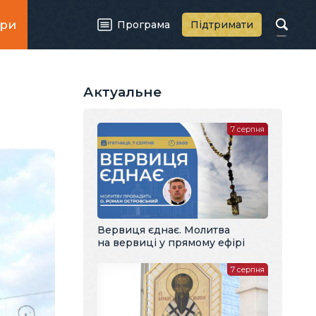
ри
Програма
Підтримати
Актуальне
7 серпня
Вервиця єднає. Молитва
на вервиці у прямому ефірі
7 серпня