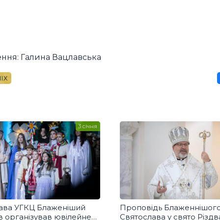
чення: Галина Вацлавська
НІХ
3 січня
Глава УГКЦ Блаженіший
Проповідь Блаженнішог
в організував ювілейне
Святослава у свято Різдв