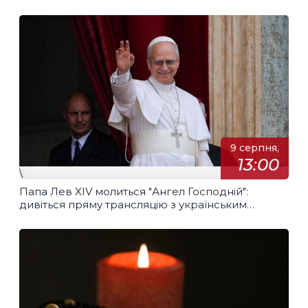
9 серпня,
13:00
\
Папа Лев XIV молиться "Ангел Господній":
дивіться пряму трансляцію з українським
перекладом