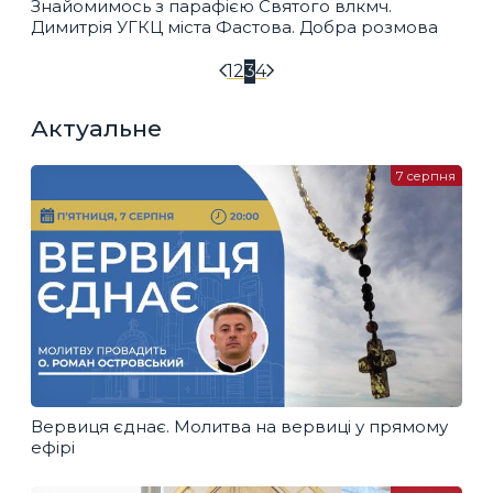
Знайомимось з парафією Святого влкмч.
Димитрія УГКЦ міста Фастова. Добра розмова
1
2
3
4
Актуальне
7 серпня
Вервиця єднає. Молитва на вервиці у прямому
ефірі