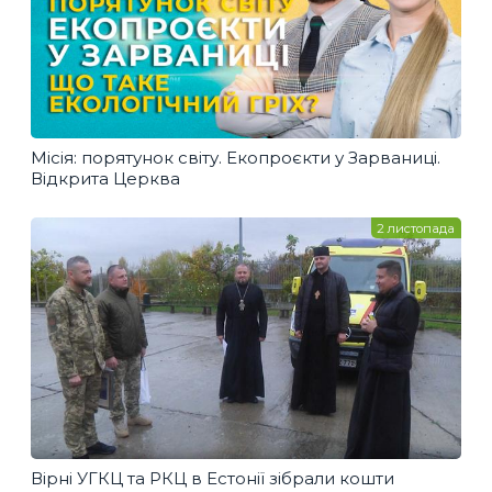
Місія: порятунок світу. Екопроєкти у Зарваниці.
Відкрита Церква
2 листопада
Вірні УГКЦ та РКЦ в Естонії зібрали кошти