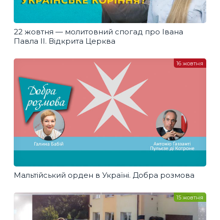
22 жовтня — молитовний спогад про Івана
Павла II. Відкрита Церква
16 жовтня
Мальтійський орден в Україні. Добра розмова
15 жовтня