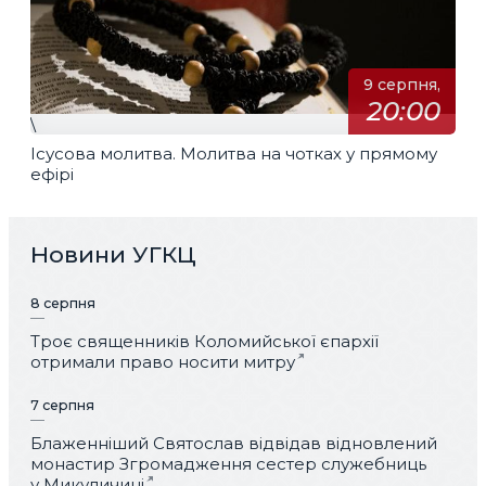
9 серпня,
20:00
\
Ісусова молитва. Молитва на чотках у прямому
ефірі
Новини УГКЦ
8 серпня
Троє священників Коломийської єпархії
отримали право носити митру
7 серпня
Блаженніший Святослав відвідав відновлений
монастир Згромадження сестер служебниць
у Микуличині