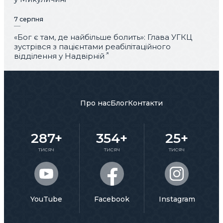
7 серпня
«Бог є там, де найбільше болить»: Глава УГКЦ
зустрівся з пацієнтами реабілітаційного
відділення у Надвірній
Про нас
Блог
Контакти
287+
354+
25+
тисяч
тисяч
тисяч
YouTube
Facebook
Instagram