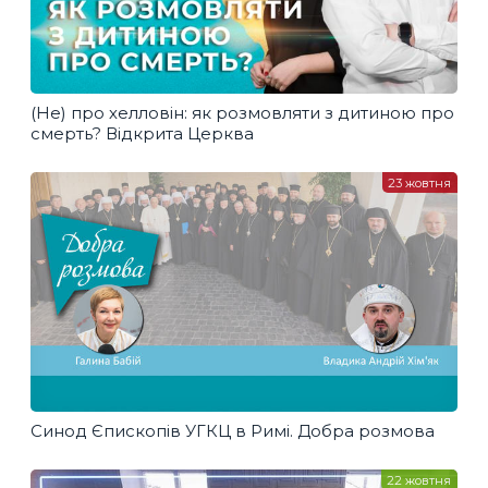
(Не) про хелловін: як розмовляти з дитиною про
смерть? Відкрита Церква
23 жовтня
Синод Єпископів УГКЦ в Римі. Добра розмова
22 жовтня