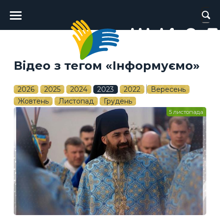
Головне
меню
Відео з тегом «Інформуємо»
2026
2025
2024
2023
2022
Вересень
Жовтень
Листопад
Грудень
5 листопада