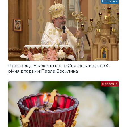
8 серпня
Проповідь Блаженнішого Святослава до 100-
річчя владики Павла Василика
8 серпня