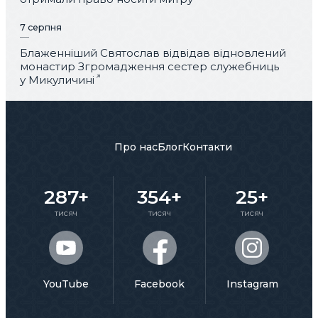
7 серпня
Блаженніший Святослав відвідав відновлений
монастир Згромадження сестер служебниць
у Микуличині
Про нас
Блог
Контакти
287+
354+
25+
тисяч
тисяч
тисяч
YouTube
Facebook
Instagram