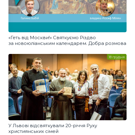
«Геть від Москви!» Святкуємо Різдво
за новоюліанським календарем. Добра розмова
18 грудня
У Львові відсвяткували 20-річчя Руху
християнських сімей