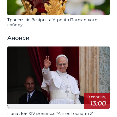
Трансляція Вечірні та Утрені з Патріаршого
собору
Анонси
9 серпня,
13:00
\
Папа Лев XIV молиться "Ангел Господній":