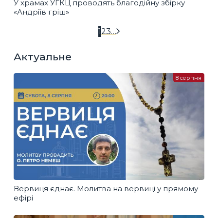
У храмах УГКЦ проводять благодійну збірку
«Андріїв гріш»
1
2
3
…
Актуальне
8 серпня
Вервиця єднає. Молитва на вервиці у прямому
ефірі