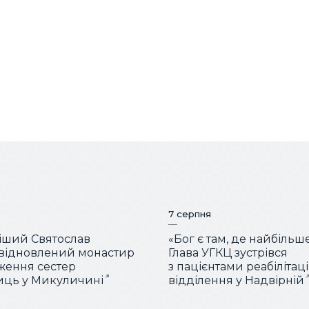
7 серпня
іший Святослав
«Бог є там, де найбільш
 відновлений монастир
Глава УГКЦ зустрівся
ження сестер
з пацієнтами реабілітац
иць у Микуличині
відділення у Надвірній