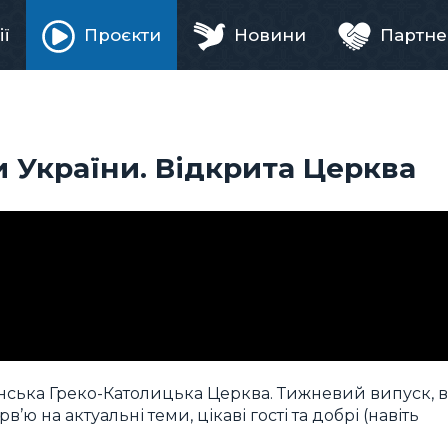
ії
Проєкти
Новини
Партне
ня
 України. Відкрита Церква
аїнська Греко-Католицька Церква. Тижневий випуск, 
’ю на актуальні теми, цікаві гості та добрі (навіть