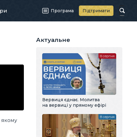
ри
Програма
Підтримати
Актуальне
8 серпня
Вервиця єднає. Молитва
на вервиці у прямому ефірі
8 серпня
в якому