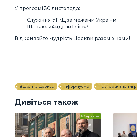
У програмі 30 листопада:
Служіння УГКЦ за межами України
Що таке «Андріїв Гріш»?
Відкривайте мудрість Церкви разом з нами!
Відкрита Церква
Інформуємо
Пасторально-мігра
Дивіться також
6 березня