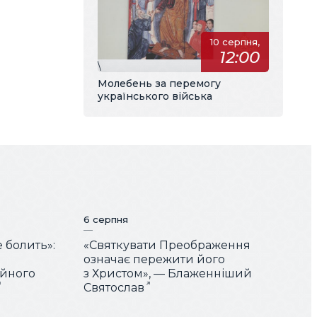
10 серпня,
12:00
\
Молебень за перемогу
українського війська
6 серпня
е болить»:
«Святкувати Преображення
означає пережити його
ійного
з Христом», — Блаженніший
Святослав