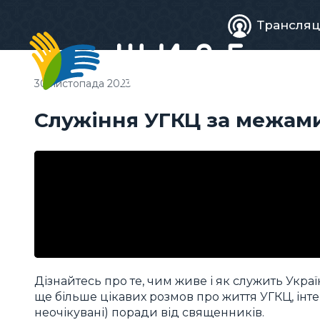
Живе
Трансляц
телебачен
30 листопада 2023
Служіння УГКЦ за межами
Дізнайтесь про те, чим живе і як служить Укр
ще більше цікавих розмов про життя УГКЦ, інтерв
неочікувані) поради від священників.