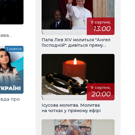
9 серпня,
13:00
\
рава
Папа Лев XIV молиться "Ангел
Господній": дивіться пряму
3 жовтня
трансляцію з українським
перекладом
9 серпня,
20:00
\
авда про
Ісусова молитва. Молитва
на чотках у прямому ефірі