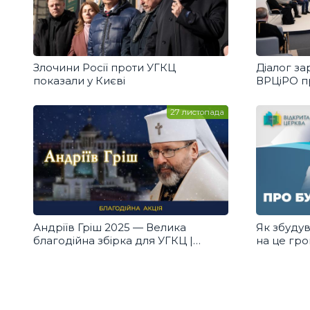
Злочини Росії проти УГКЦ
Діалог за
показали у Києві
ВРЦіРО п
документ
27 листопада
Андріїв Гріш 2025 — Велика
Як збудув
благодійна збірка для УГКЦ |
на це гро
Долучайся!