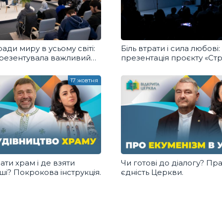
ради миру в усьому світі:
Біль втрати і сила любові:
резентувала важливий
презентація проєкту «Ст
Героя»
17 жовтня
ати храм і де взяти
Чи готові до діалогу? Пр
ші? Покрокова інструкція.
єдність Церкви.