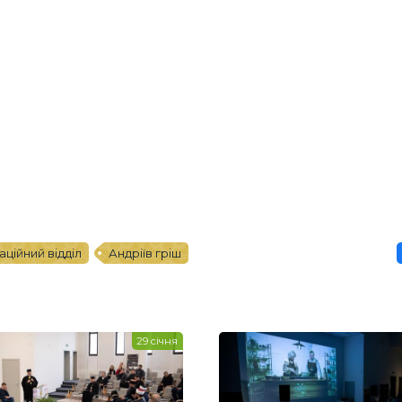
ційний відділ
Андріїв гріш
29 січня