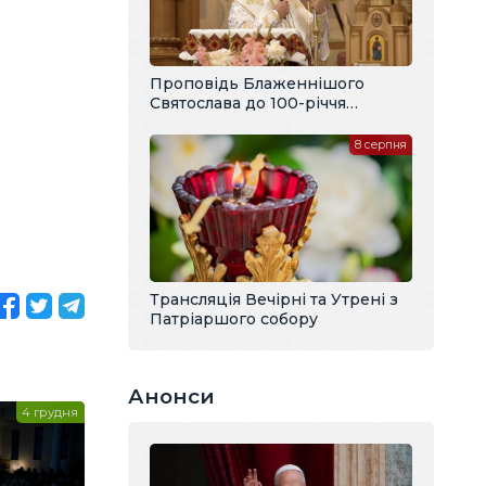
Проповідь Блаженнішого
Святослава до 100-річчя
владики Павла Василика
8 серпня
Трансляція Вечірні та Утрені з
Патріаршого собору
Анонси
4 грудня