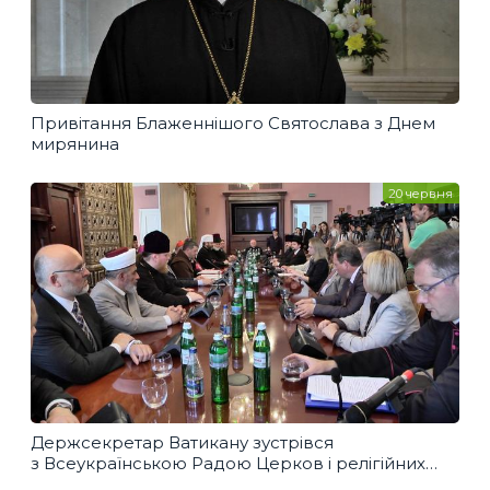
Привітання Блаженнішого Святослава з Днем
мирянина
20 червня
Держсекретар Ватикану зустрівся
з Всеукраїнською Радою Церков і релігійних
організацій