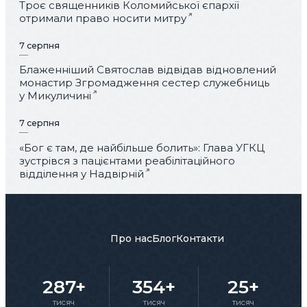
Троє священників Коломийської єпархії
отримали право носити митру
7 серпня
Блаженніший Святослав відвідав відновлений
монастир Згромадження сестер служебниць
у Микуличині
7 серпня
«Бог є там, де найбільше болить»: Глава УГКЦ
зустрівся з пацієнтами реабілітаційного
відділення у Надвірній
Про нас
Блог
Контакти
287+
354+
25+
тисяч
тисяч
тисяч