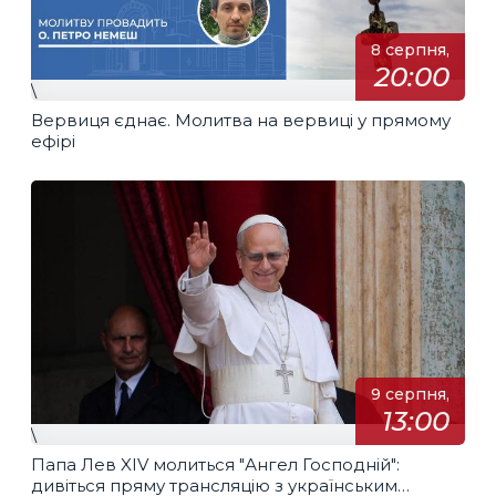
8 серпня,
20:00
\
Вервиця єднає. Молитва на вервиці у прямому
ефірі
9 серпня,
13:00
\
Папа Лев XIV молиться "Ангел Господній":
дивіться пряму трансляцію з українським