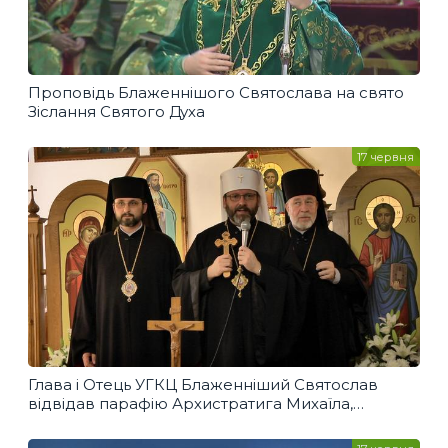
Проповідь Блаженнішого Святослава на свято
Зіслання Святого Духа
17 червня
Глава і Отець УГКЦ Блаженніший Святослав
відвідав парафію Архистратига Михаїла,
що у Запоріжжі