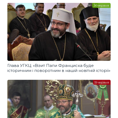
20 червня
Глава УГКЦ: «Візит Папи Франциска буде
історичним і поворотним в нашій новітній історії»
19 червня