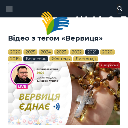
Головне
меню
Відео з тегом «Вервиця»
2026
2025
2024
2023
2022
2021
2020
2019
Вересень
Жовтень
Листопад
16 вересня