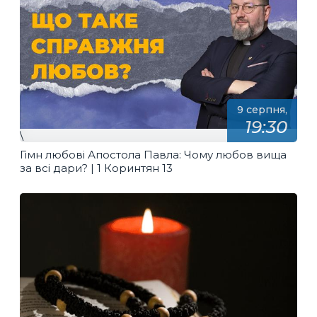
9 серпня,
19:30
\
Гімн любові Апостола Павла: Чому любов вища
за всі дари? | 1 Коринтян 13