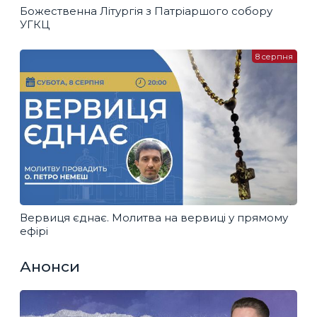
Божественна Літургія з Патріаршого собору
УГКЦ
8 серпня
Вервиця єднає. Молитва на вервиці у прямому
ефірі
Анонси