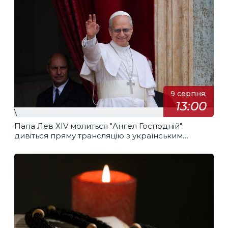
9 серпня,
13:00
\
Папа Лев XIV молиться "Ангел Господній":
дивіться пряму трансляцію з українським
перекладом