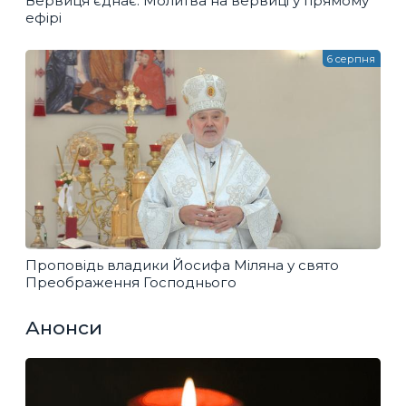
Вервиця єднає. Молитва на вервиці у прямому
ефірі
6 серпня
Проповідь владики Йосифа Міляна у свято
Преображення Господнього
Анонси