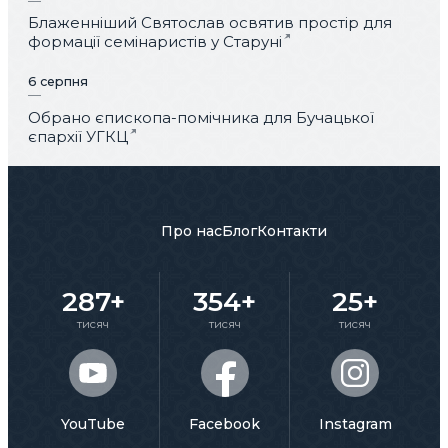
Блаженніший Святослав освятив простір для
формації семінаристів у Старуні
6 серпня
Обрано єпископа-помічника для Бучацької
єпархії УГКЦ
Про нас
Блог
Контакти
287+
354+
25+
тисяч
тисяч
тисяч
YouTube
Facebook
Instagram