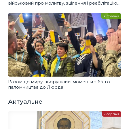
військовий про молитву, зцілення і реабілітацію
від УГКЦ
30 травня
Разом до миру: зворушливі моменти з 64-го
паломництва до Люрда
Актуальне
7 серпня