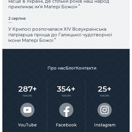
місце в Україні, де стільки років наш народ
прикликає ім’я Матері Божої»
2 серпня
У Крилосі розпочалася XIV Всеукраїнська
патріарша проща до Галицької чудотворної
ікони Матері Божої
Про нас
Блог
Контакти
287+
354+
25+
тисяч
тисяч
тисяч
YouTube
Facebook
Instagram