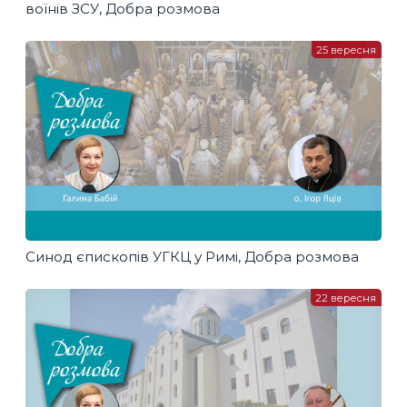
воїнів ЗСУ, Добра розмова
25 вересня
Синод єпископів УГКЦ у Римі, Добра розмова
22 вересня