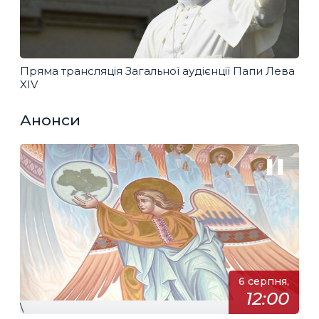
Пряма трансляція Загальної аудієнції Папи Лева
XIV
Анонси
6 серпня,
12:00
\