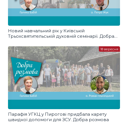
Новий навчальний рік у Київській
Трьохсвятительській духовній семінарії. Добра
розмова
18 вересня
Парафія УГКЦ у Пирогові придбала карету
швидкої допомоги для ЗСУ. Добра розмова