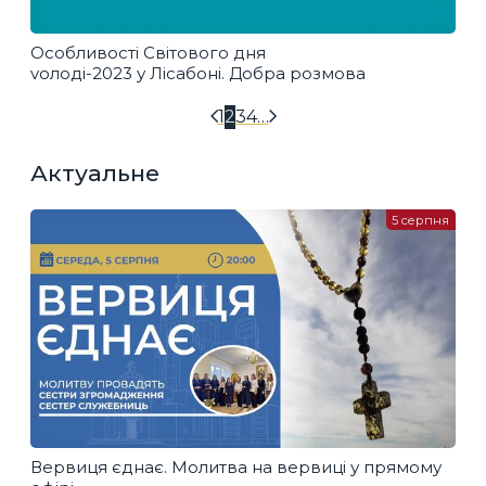
Особливості Світового дня
vолоді-2023 у Лісабоні. Добра розмова
1
2
3
4
…
Актуальне
5 серпня
Вервиця єднає. Молитва на вервиці у прямому