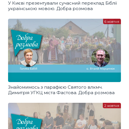
У Києві презентували сучасний переклад Біблії
українською мовою. Добра розмова
6 жовтня
Знайомимось з парафією Святого влкмч.
Димитрія УГКЦ міста Фастова. Добра розмова
2 жовтня