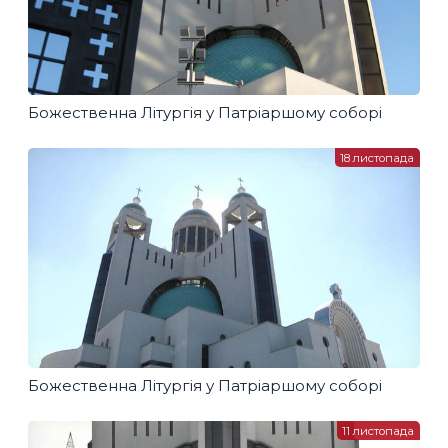
Божественна Літургія у Патріаршому соборі
18 листопада
Божественна Літургія у Патріаршому соборі
11 листопада