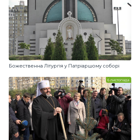
Божественна Літургія у Патріаршому соборі
6 листопада