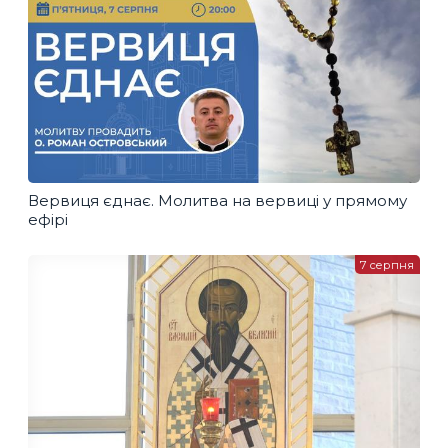
Вервиця єднає. Молитва на вервиці у прямому
ефірі
7 серпня