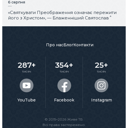
6 серпня
«Святкувати Преображення означає пережити
його з Христом», — Блаженніший Святослав
Про нас
Блог
Контакти
287+
354+
25+
тисяч
тисяч
тисяч
YouTube
Facebook
Instagram
© 2015–2026 Живе ТБ.
Всі права застережено.