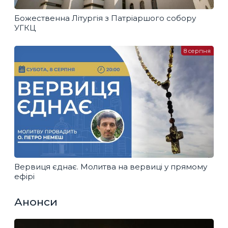
Божественна Літургія з Патріаршого собору
УГКЦ
8 серпня
Вервиця єднає. Молитва на вервиці у прямому
ефірі
Анонси