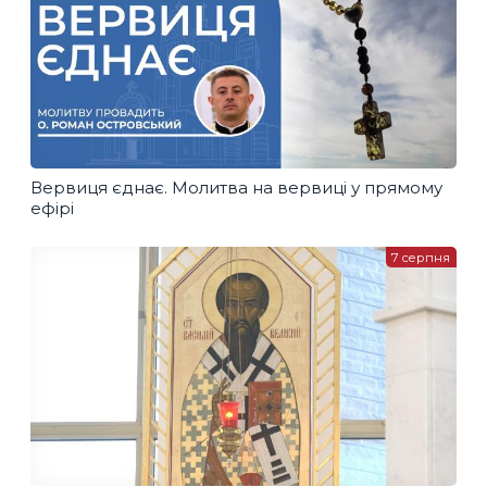
Вервиця єднає. Молитва на вервиці у прямому
ефірі
7 серпня