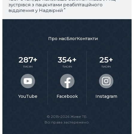
зустрівся з пацієнтами реабілітаційного
відділення у Надвірній
Про нас
Блог
Контакти
287+
354+
25+
тисяч
тисяч
тисяч
YouTube
Facebook
Instagram
© 2015–2026 Живе ТБ.
Всі права застережено.