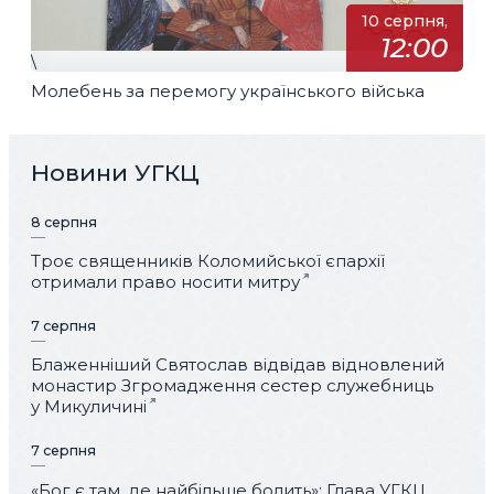
10 серпня,
12:00
\
Молебень за перемогу українського війська
Новини УГКЦ
8 серпня
Троє священників Коломийської єпархії
отримали право носити митру
7 серпня
Блаженніший Святослав відвідав відновлений
монастир Згромадження сестер служебниць
у Микуличині
7 серпня
«Бог є там, де найбільше болить»: Глава УГКЦ