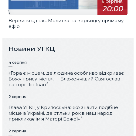
6 серпня,
20:00
\
Вервиця єднає. Молитва на вервиці у прямому
ефірі
Новини УГКЦ
4 серпня
«Гора є місцем, де людина особливо відкриває
Божу присутність», — Блаженніший Святослав
на горі Піп Іван
2 серпня
Глава УГКЦ у Крилосі: «Важко знайти подібне
місце в Україні, де стільки років наш народ
прикликає ім’я Матері Божої»
2 серпня