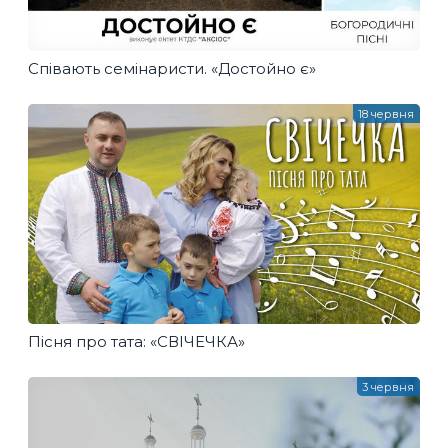
Співають семінаристи. «Достойно є»
18 червня
Пісня про тата: «СВІЧЕЧКА»
3 червня