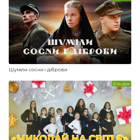
Шуміли сосни і діброви
2 грудня