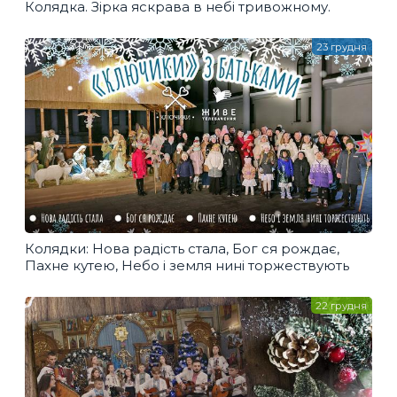
Колядка. Зірка яскрава в небі тривожному.
23 грудня
Колядки: Нова радість стала, Бог ся рождає,
Пахне кутею, Небо і земля нині торжествують
22 грудня