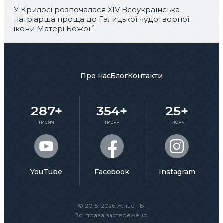
У Крилосі розпочалася XIV Всеукраїнська
патріарша проща до Галицької чудотворної
ікони Матері Божої
Про нас
Блог
Контакти
287+
354+
25+
тисяч
тисяч
тисяч
YouTube
Facebook
Instagram
© 2015–2026 Живе ТБ.
Всі права застережено.