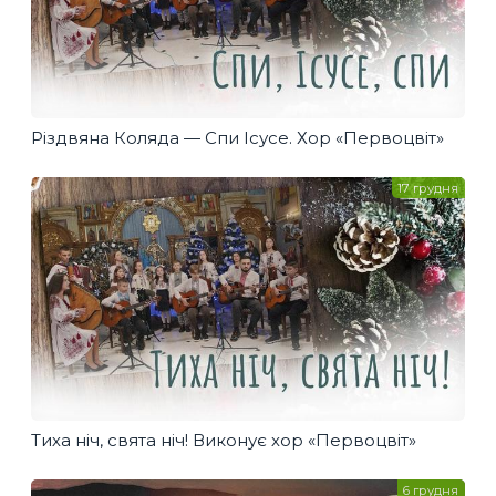
Різдвяна Коляда — Спи Ісусе. Хор «Первоцвіт»
17 грудня
Тиха ніч, свята ніч! Виконує хор «Первоцвіт»
6 грудня