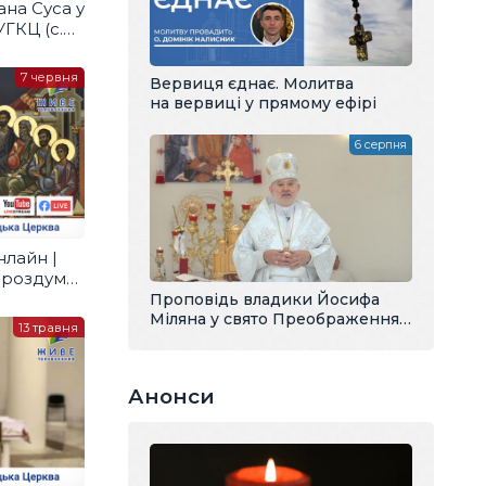
на Суса у
ГКЦ (с.
7 червня
Вервиця єднає. Молитва
на вервиці у прямому ефірі
6 серпня
нлайн |
– роздуми
Проповідь владики Йосифа
Міляна у свято Преображення
13 травня
Господнього
Анонси