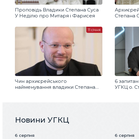
Проповідь Владики Степана Суса
Архиєрейс
У Неділю про Митаря і Фарисея
Степана 
11 січня
Чин архиєрейського
6 запита
найменування владики Степана
УГКЦ о. С
Суса
Новини УГКЦ
6 серпня
6 серпня