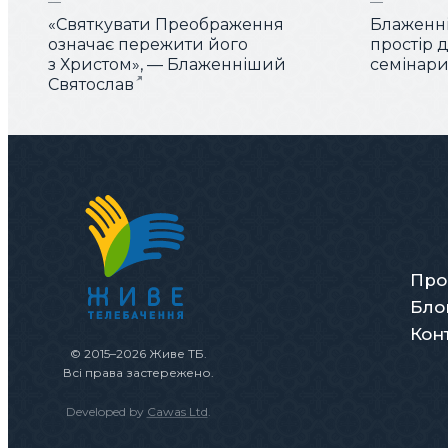
«Святкувати Преображення
Блаженні
означає пережити його
простір 
з Христом», — Блаженніший
семінарис
Святослав
Про
Бло
Кон
© 2015–2026 Живе ТБ.
Всі права застережено.
Developed by
Cawas Ltd
.