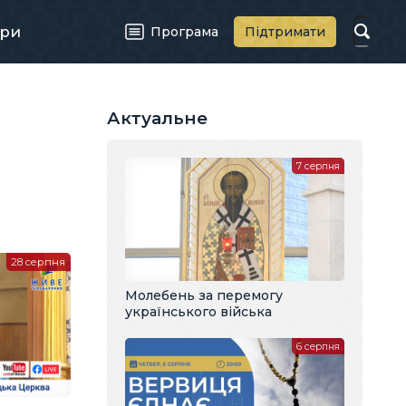
ри
Програма
Підтримати
Актуальне
7 серпня
28 серпня
Молебень за перемогу
українського війська
6 серпня