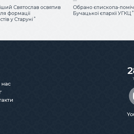
ший Святослав освятив
Обрано єпископа-помі
для формації
Бучацької єпархії УГКЦ
тів у Старуні
2
 нас
г
такти
Yo