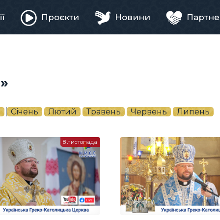
ії
Проєкти
Новини
Партне
ня
с»
5
Січень
Лютий
Травень
Червень
Липень
8 листопада