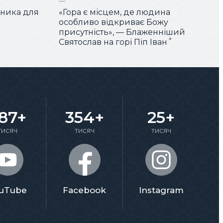
чника для
«Гора є місцем, де людина
особливо відкриває Божу
присутність», — Блаженніший
Святослав на горі Піп Іван
87+
354+
25+
тисяч
тисяч
тисяч
uTube
Facebook
Instagram