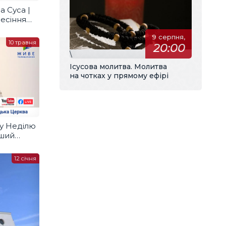
а Суса |
есіння
9 серпня,
10 травня
20:00
\
Ісусова молитва. Молитва
на чотках у прямому ефірі
 у Неділю
рший
тового
12 січня