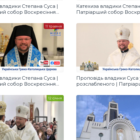
владики Степана Суса |
Катехиза владики Степан
ий собор Воскресіння
Патріарший собор Воскр
о УГКЦ у Києві,
Христового УГКЦ у Києві,
0
13.05.2020
11 травня
владики Степана Суса |
Проповідь владики Cуса
ий собор Воскресіння
розслабленого | Патріа
о УГКЦ у Києві, 11.05.2020
собор Воскресіння Хрис
12 січня