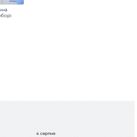
нна
оборі
4 серпня