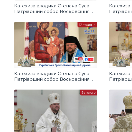
Катехиза владики Степана Суса |
Катехиза 
Патріарший собор Воскресіння
Патріарш
Христового УГКЦ у Києві,
Христовог
15.05.2020
14.05.202
12 травня
Катехиза владики Степана Суса |
Катехиза 
Патріарший собор Воскресіння
Патріарш
Христового УГКЦ у Києві,
Христовог
12.05.2020
9 лютого