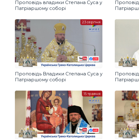
Проповідь владики Степана Суса у
Проповід
Патріаршому соборі
Патріарш
23 серпня
Проповідь Владики Степана Суса у
Проповід
Патріаршому соборі
Патріарш
15 травня