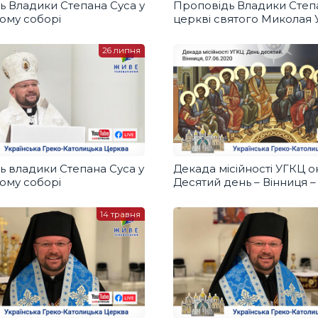
ь Владики Cтепана Суса у
Проповідь Владики Степа
ому соборі
церкві святого Миколая У
Чишки, Львівська обл.)
26 липня
ь владики Степана Суса у
Декада місійності УГКЦ о
ому соборі
Десятий день – Вінниця 
владики Степана Суса
14 травня