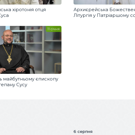
ька хіротонія отця
Архиєрейська Божестве
Суса
Літургія у Патріаршому с
11 січня
нь майбутньому єпископу
тепану Сусу
6 серпня