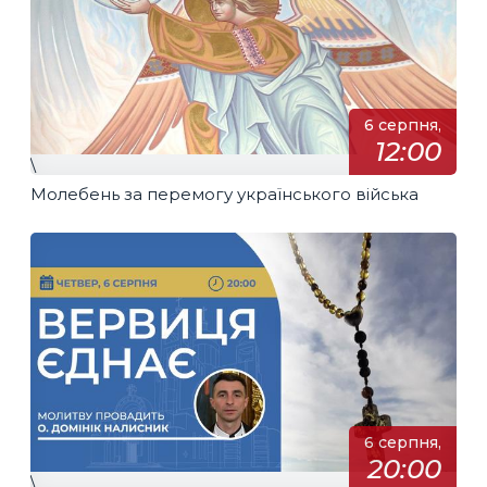
6 серпня,
12:00
\
Молебень за перемогу українського війська
6 серпня,
20:00
\