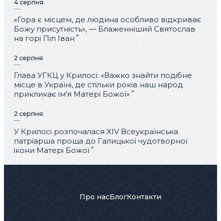
4 серпня
«Гора є місцем, де людина особливо відкриває
Божу присутність», — Блаженніший Святослав
на горі Піп Іван
2 серпня
Глава УГКЦ у Крилосі: «Важко знайти подібне
місце в Україні, де стільки років наш народ
прикликає ім’я Матері Божої»
2 серпня
У Крилосі розпочалася XIV Всеукраїнська
патріарша проща до Галицької чудотворної
ікони Матері Божої
Про нас
Блог
Контакти