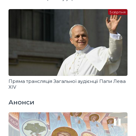
5 серпня
Пряма трансляція Загальної аудієнції Папи Лева
XIV
Анонси