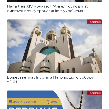
Папа Лев XIV молиться "Ангел Господній":
дивіться пряму трансляцію з українським
перекладом
9 серпня
Божественна Літургія з Патріаршого собору
УГКЦ
8 серпня