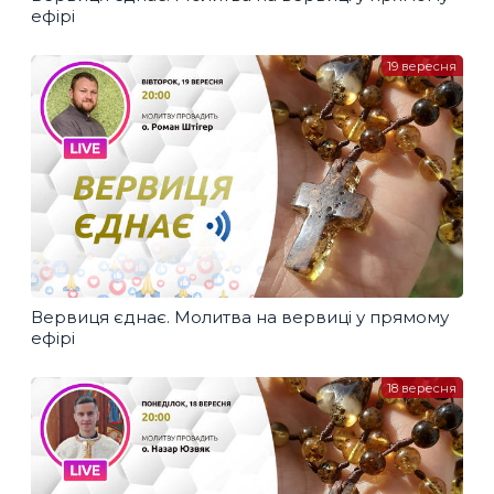
ефірі
19 вересня
Вервиця єднає. Молитва на вервиці у прямому
ефірі
18 вересня