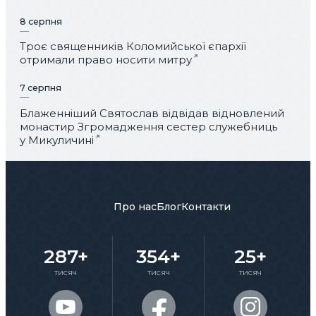
8 серпня
Троє священників Коломийської єпархії
отримали право носити митру
7 серпня
Блаженніший Святослав відвідав відновлений
монастир Згромадження сестер служебниць
у Микуличині
Про нас
Блог
Контакти
287+
354+
25+
тисяч
тисяч
тисяч