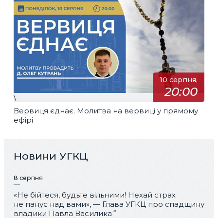
10 серпня,
20:00
\
Вервиця єднає. Молитва на вервиці у прямому
ефірі
Новини УГКЦ
8 серпня
«Не бійтеся, будьте вільними! Нехай страх
не панує над вами», — Глава УГКЦ про спадщину
владики Павла Василика