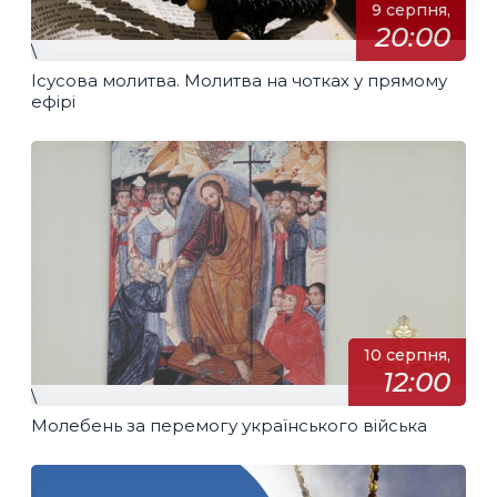
9 серпня,
20:00
\
Ісусова молитва. Молитва на чотках у прямому
ефірі
10 серпня,
12:00
\
Молебень за перемогу українського війська