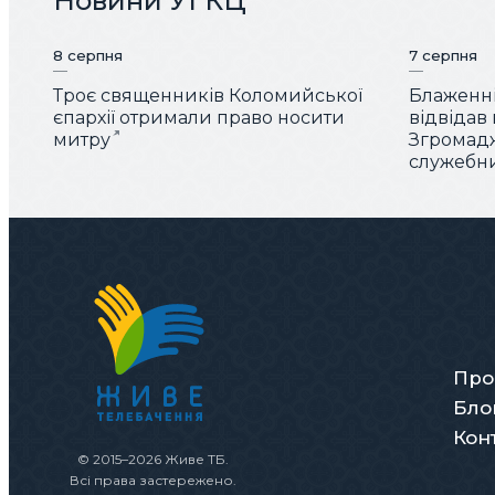
Новини УГКЦ
8 серпня
7 серпня
Троє священників Коломийської
Блаженн
єпархії отримали право носити
відвідав
митру
Згромад
служебн
Про
Бло
Кон
© 2015–2026 Живе ТБ.
Всі права застережено.