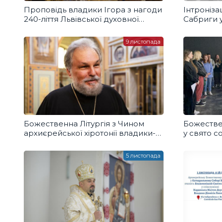
Проповідь владики Ігора з нагоди
Інтроніза
240-ліття Львівської духовної
Сабриги у
семінарії УГКЦ
9 листопада
Божественна Літургія з Чином
Божестве
архиєрейської хіротонії владики-
у свято с
номінанта Михайла Квятковського
архистра
5 листопада