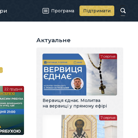
ри
Програма
Підтримати
Актуальне
7 серпня
й
22 грудня
Вервиця єднає. Молитва
на вервиці у прямому ефірі
7 серпня