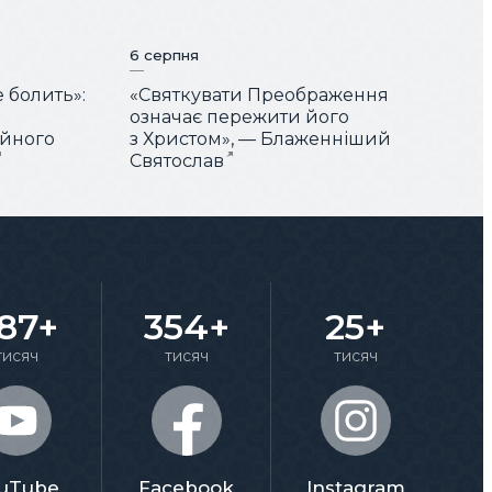
6 серпня
е болить»:
«Святкувати Преображення
означає пережити його
ійного
з Христом», — Блаженніший
Святослав
87+
354+
25+
тисяч
тисяч
тисяч
uTube
Facebook
Instagram