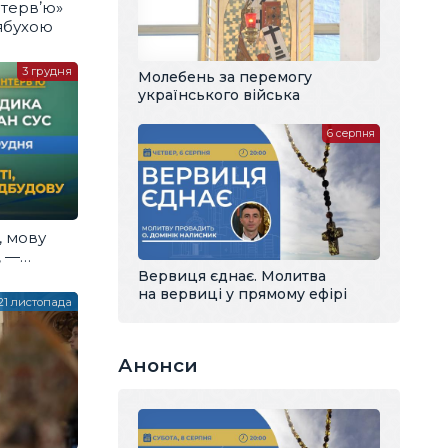
нтервʼю»
ябухою
3 грудня
Молебень за перемогу
українського війська
6 серпня
, мову
, —
Вервиця єднає. Молитва
на вервиці у прямому ефірі
21 листопада
Анонси