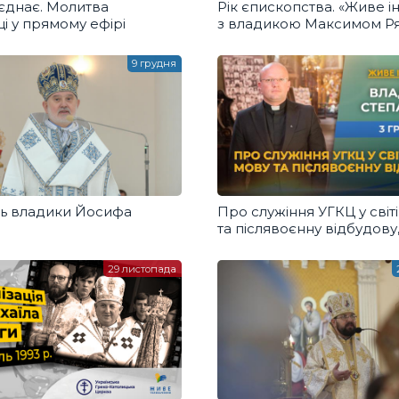
єднає. Молитва
Рік єпископства. «Живе і
і у прямому ефірі
з владикою Максимом Р
9 грудня
ь владики Йосифа
Про служіння УГКЦ у світі
та післявоєнну відбудову
владика Степан Сус
29 листопада