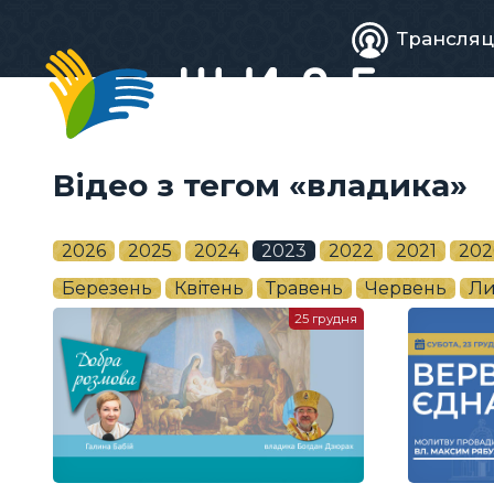
Живе
Трансляц
телебачен
Відео з тегом «владика»
2026
2025
2024
2023
2022
2021
202
Березень
Квітень
Травень
Червень
Ли
25 грудня