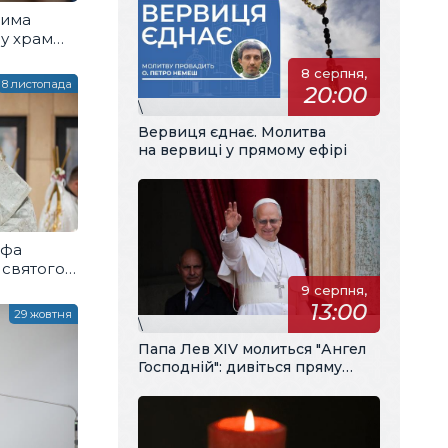
сима
 у храм
8 серпня,
8 листопада
20:00
\
Вервиця єднає. Молитва
на вервиці у прямому ефірі
ифа
 святого
9 серпня,
13:00
29 жовтня
\
Папа Лев XIV молиться "Ангел
Господній": дивіться пряму
трансляцію з українським
перекладом