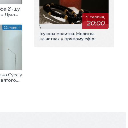
фа 21-шу
го Духа
9 серпня,
20:00
\
22 жовтня
Ісусова молитва. Молитва
на чотках у прямому ефірі
на Суса у
Святого