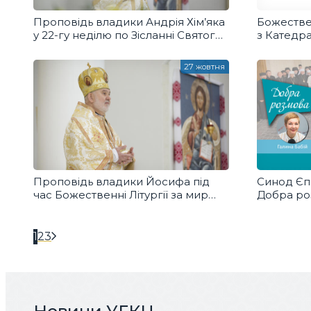
Проповідь владики Андрія Хім’яка
Божестве
у 22-гу неділю по Зісланні Святого
з Катедр
Духа у Патріаршому соборі
у м. Болон
27 жовтня
Проповідь владики Йосифа під
Синод Єпи
час Божественні Літургії за мир
Добра ро
в Україні і світі
1
2
3