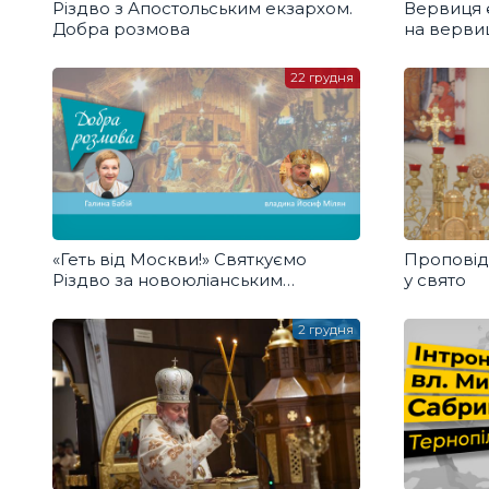
Різдво з Апостольським екзархом.
Вервиця 
Добра розмова
на вервиц
22 грудня
«Геть від Москви!» Святкуємо
Проповід
Різдво за новоюліанським
у свято
календарем. Добра розмова
2 грудня