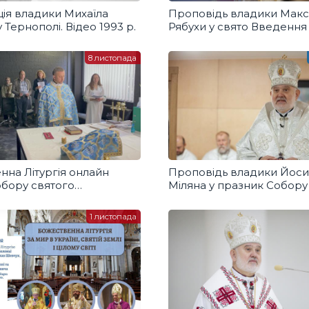
ція владики Михаїла
Проповідь владики Мак
 Тернополі. Відео 1993 р.
Рябухи у свято Введення
Пресвятої Богородиці
8 листопада
нна Літургія онлайн
Проповідь владики Йос
обору святого
Міляна у празник Собору
тига Михаїла
архистратига Михаїла
1 листопада