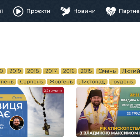
ії
Проєкти
Новини
Партне
ня
0
2019
2018
2017
2016
2015
Січень
Люти
пень
Серпень
Жовтень
Листопад
Грудень
23 грудня