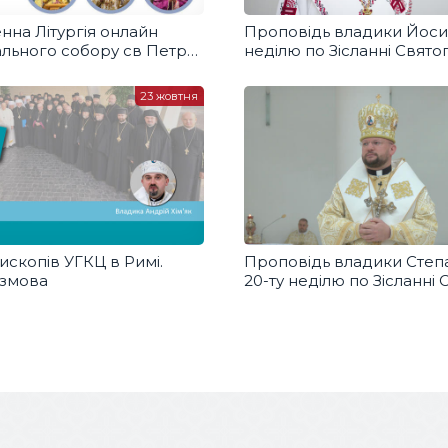
нна Літургія онлайн
Проповідь владики Йоси
ального собору св Петра
неділю по Зісланні Свято
ья (Італія)
у Патріаршому соборі
23 жовтня
скопів УГКЦ в Римі.
Проповідь владики Степа
змова
20-ту неділю по Зісланні 
Духа