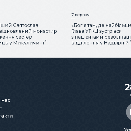
7 серпня
іший Святослав
«Бог є там, де найбільш
 відновлений монастир
Глава УГКЦ зустрівся
ження сестер
з пацієнтами реабілітац
иць у Микуличині
відділення у Надвірній
2
 нас
г
такти
Yo