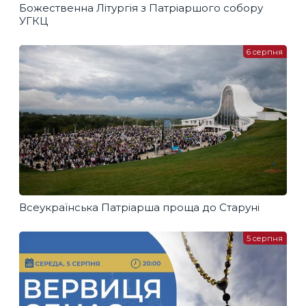
Божественна Літургія з Патріаршого собору
УГКЦ
6 серпня
Всеукраїнська Патріарша проща до Старуні
5 серпня