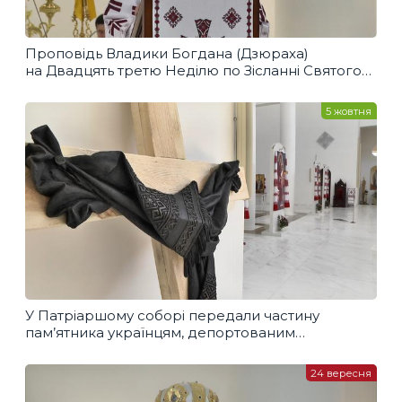
Проповідь Владики Богдана (Дзюраха)
на Двадцять третю Неділю по Зісланні Святого
Духа
5 жовтня
У Патріаршому соборі передали частину
пам’ятника українцям, депортованим
в Казахстан
24 вересня