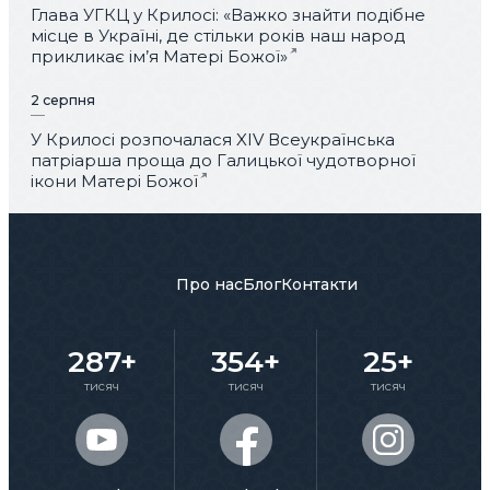
Глава УГКЦ у Крилосі: «Важко знайти подібне
місце в Україні, де стільки років наш народ
прикликає ім’я Матері Божої»
2 серпня
У Крилосі розпочалася XIV Всеукраїнська
патріарша проща до Галицької чудотворної
ікони Матері Божої
Про нас
Блог
Контакти
287+
354+
25+
тисяч
тисяч
тисяч