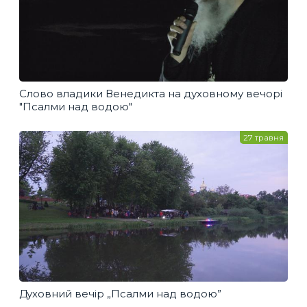
Слово владики Венедикта на духовному вечорі
"Псалми над водою"
27 травня
Духовний вечір „Псалми над водою”