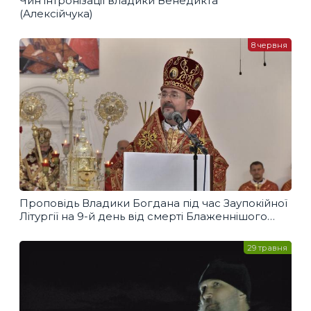
Чин інтронізації владики Венедикта
(Алексійчука)
8 червня
Проповідь Владики Богдана під час Заупокійної
Літургії на 9-й день від смерті Блаженнішого
Любомира
29 травня