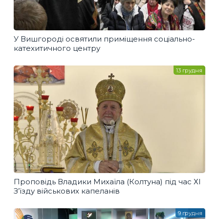
У Вишгороді освятили приміщення соціально-
катехитичного центру
13 грудня
Проповідь Владики Михаїла (Колтуна) під час ХІ
З’їзду військових капеланів
9 грудня