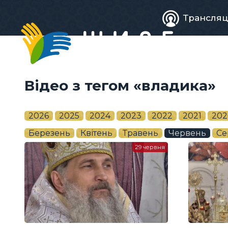
Живе
Трансляц
телебачен
Відео з тегом «владика»
2026
2025
2024
2023
2022
2021
202
Березень
Квітень
Травень
Червень
Се
29 червня