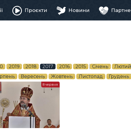
ії
Проєкти
Новини
Партне
ня
0
2019
2018
2017
2016
2015
Січень
Люти
рпень
Вересень
Жовтень
Листопад
Грудень
8 червня