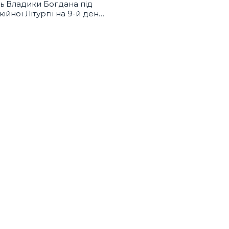
ь Владики Богдана під
ійної Літургії на 9-й день
ті Блаженнішого
а