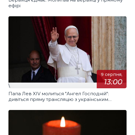
ефірі
9 серпня,
13:00
\
Папа Лев XIV молиться "Ангел Господній":
дивіться пряму трансляцію з українським
перекладом