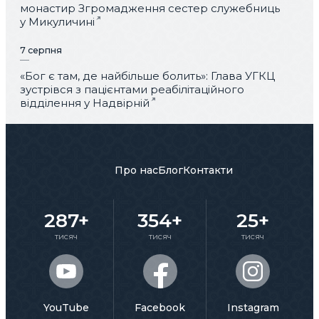
монастир Згромадження сестер служебниць
у Микуличині
7 серпня
«Бог є там, де найбільше болить»: Глава УГКЦ
зустрівся з пацієнтами реабілітаційного
відділення у Надвірній
Про нас
Блог
Контакти
287+
354+
25+
тисяч
тисяч
тисяч
YouTube
Facebook
Instagram