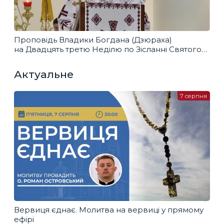
Проповідь Владики Богдана (Дзюраха)
на Двадцять третю Неділю по Зісланні Святого
Духа
Актуальне
7 серпня
Вервиця єднає. Молитва на вервиці у прямому
ефірі