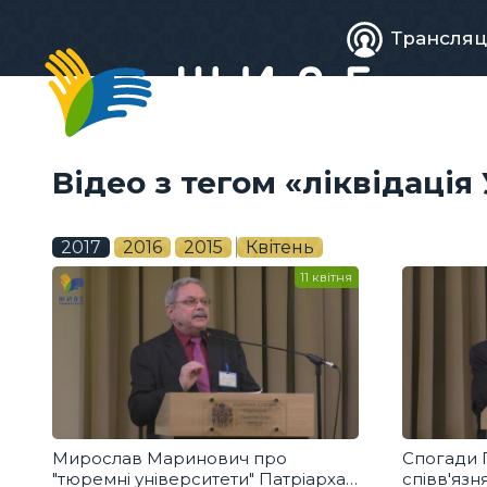
Живе
Трансляц
телебачен
Відео з тегом «ліквідація
2017
2016
2015
Квітень
11 квітня
Мирослав Маринович про
Спогади 
"тюремні університети" Патріарха
співв'язн