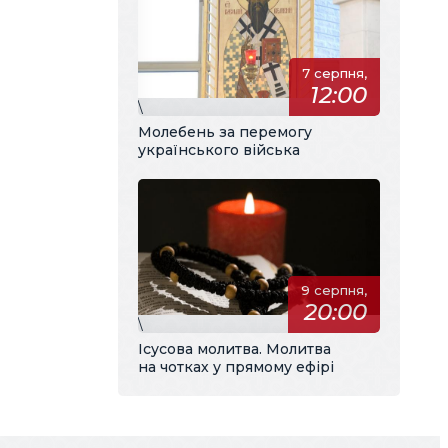
7 серпня,
12:00
\
Молебень за перемогу
українського війська
9 серпня,
20:00
\
Ісусова молитва. Молитва
на чотках у прямому ефірі