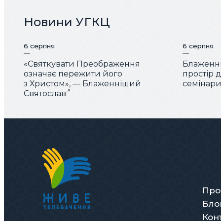
Новини УГКЦ
6 серпня
6 серпня
«Святкувати Преображення
Блаженні
означає пережити його
простір 
з Христом», — Блаженніший
семінарис
Святослав
Про
Бло
Кон