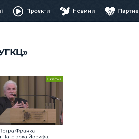
ії
Проєкти
Новини
Партне
ня
 УГКЦ»
8 квітня
Петра Франка -
я Патріарха Йосифа