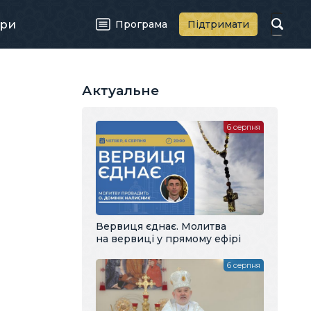
ри
Програма
Підтримати
Актуальне
6 серпня
Вервиця єднає. Молитва
на вервиці у прямому ефірі
6 серпня