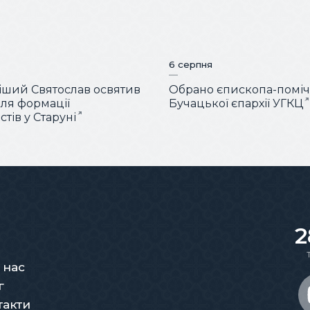
6 серпня
ший Святослав освятив
Обрано єпископа-помі
для формації
Бучацької єпархії УГКЦ
тів у Старуні
2
 нас
г
такти