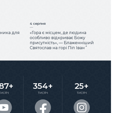
4 серпня
чника для
«Гора є місцем, де людина
особливо відкриває Божу
присутність», — Блаженніший
Святослав на горі Піп Іван
87+
354+
25+
тисяч
тисяч
тисяч