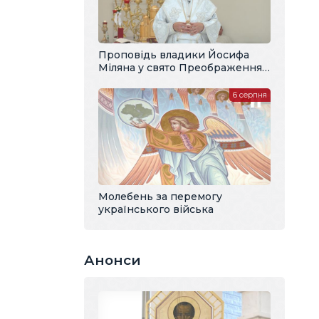
Проповідь владики Йосифа
Міляна у свято Преображення
Господнього
6 серпня
Молебень за перемогу
українського війська
Анонси