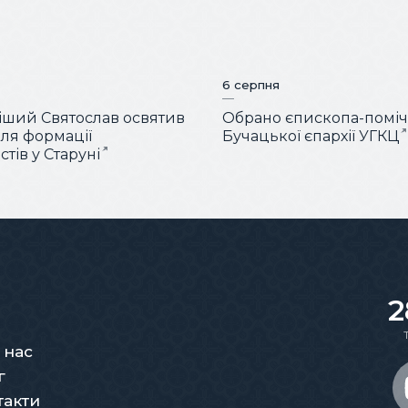
6 серпня
ший Святослав освятив
Обрано єпископа-помі
для формації
Бучацької єпархії УГКЦ
тів у Старуні
2
 нас
г
такти