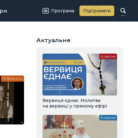
ри
Програма
Підтримати
Актуальне
6 серпня
12 березня
Вервиця єднає. Молитва
на вервиці у прямому ефірі
6 серпня