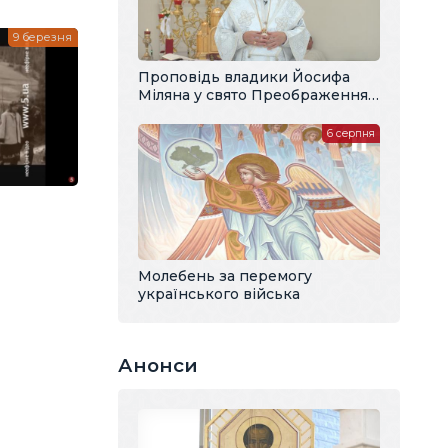
9 березня
Проповідь владики Йосифа
Міляна у свято Преображення
Господнього
6 серпня
Молебень за перемогу
українського війська
Анонси