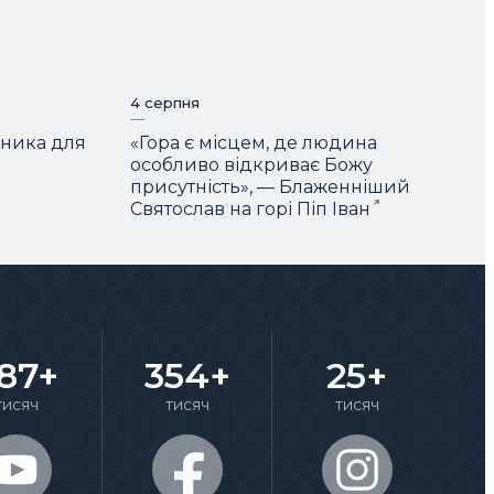
4 серпня
чника для
«Гора є місцем, де людина
особливо відкриває Божу
присутність», — Блаженніший
Святослав на горі Піп Іван
87+
354+
25+
тисяч
тисяч
тисяч