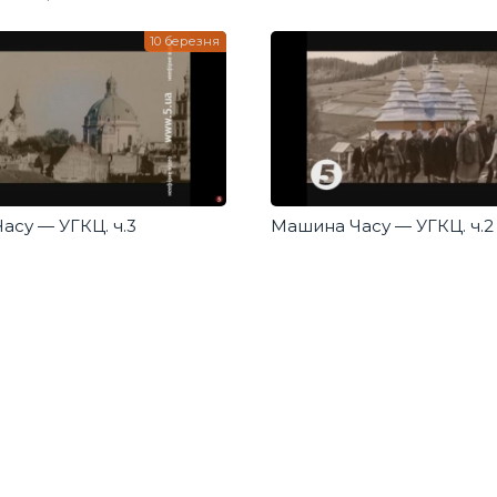
авдання для сьогодення»
10 березня
асу — УГКЦ. ч.3
Машина Часу — УГКЦ. ч.2