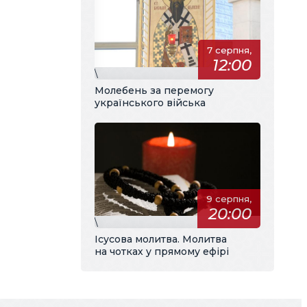
7 серпня,
12:00
\
Молебень за перемогу
українського війська
9 серпня,
20:00
\
Ісусова молитва. Молитва
на чотках у прямому ефірі