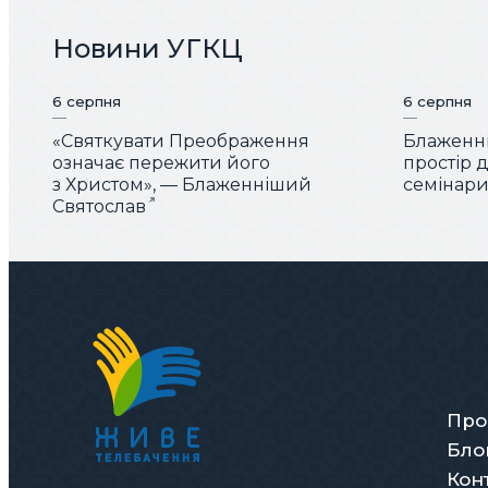
Новини УГКЦ
6 серпня
6 серпня
«Святкувати Преображення
Блаженні
означає пережити його
простір 
з Христом», — Блаженніший
семінарис
Святослав
Про
Бло
Кон