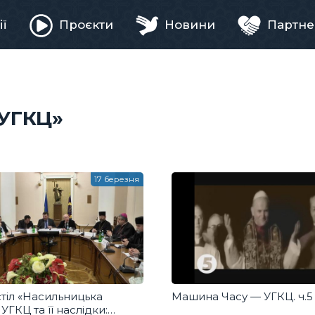
ії
Проєкти
Новини
Партне
ня
 УГКЦ»
17 березня
тіл «Насильницька
Машина Часу — УГКЦ. ч.5
 УГКЦ та її наслідки: