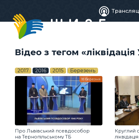
Живе
Трансляц
телебачен
Відео з тегом «ліквідація
2017
2016
2015
Березень
18 березня
Про Львівський псевдособор
Круглий с
на Тернопільському ТБ
ліквідація