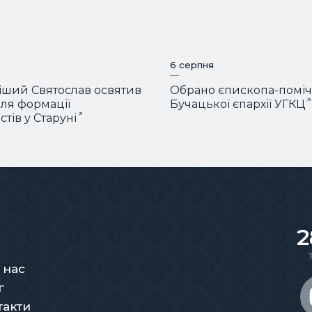
6 серпня
ший Святослав освятив
Обрано єпископа-помі
для формації
Бучацької єпархії УГКЦ
тів у Старуні
2
 нас
г
такти