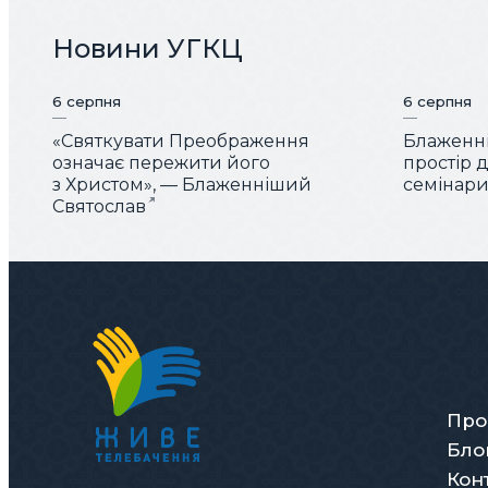
Новини УГКЦ
6 серпня
6 серпня
«Святкувати Преображення
Блаженні
означає пережити його
простір 
з Христом», — Блаженніший
семінарис
Святослав
Про
Бло
Кон