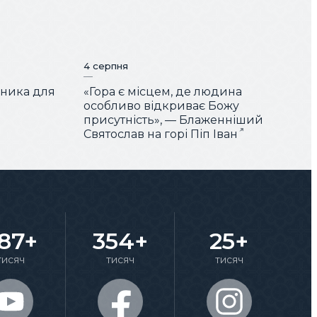
4 серпня
чника для
«Гора є місцем, де людина
особливо відкриває Божу
присутність», — Блаженніший
Святослав на горі Піп Іван
87+
354+
25+
тисяч
тисяч
тисяч