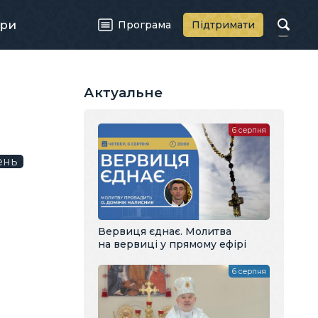
ри
Програма
Підтримати
Актуальне
6 серпня
ень
Вервиця єднає. Молитва
на вервиці у прямому ефірі
6 серпня