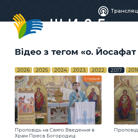
Живе
Трансляц
телебачен
Відео з тегом «о. Йосафат
2026
2025
2024
2023
2022
2017
201
5 грудня
Проповідь на Свято Введення в
Проповід
Храм Пресв Богородиці