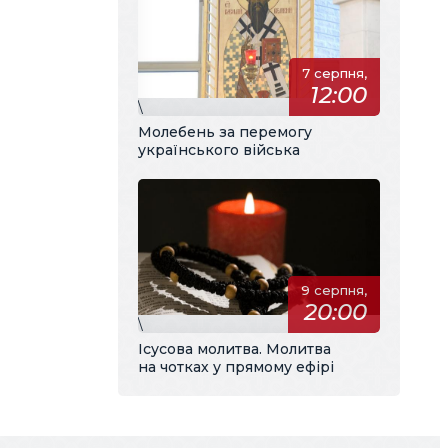
7 серпня,
12:00
\
Молебень за перемогу
українського війська
9 серпня,
20:00
\
Ісусова молитва. Молитва
на чотках у прямому ефірі