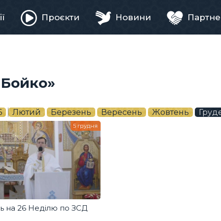
ії
Проєкти
Новини
Партне
ня
 Бойко»
6
Лютий
Березень
Вересень
Жовтень
Груд
5 грудня
ь на 26 Неділю по ЗСД