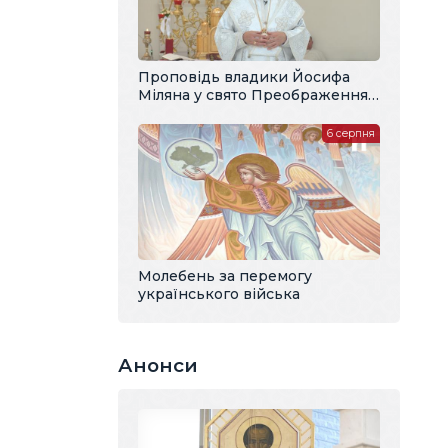
Проповідь владики Йосифа
Міляна у свято Преображення
Господнього
6 серпня
Молебень за перемогу
українського війська
Анонси