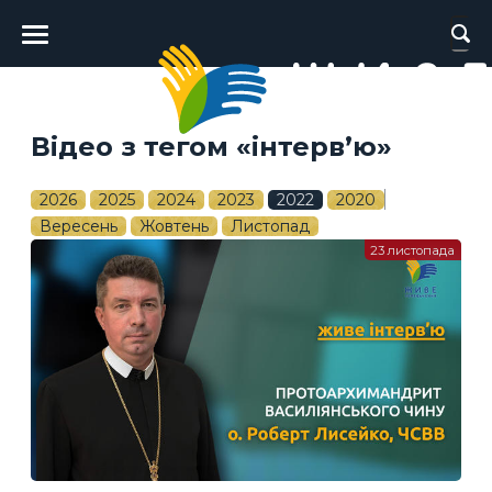
Головне
меню
Відео з тегом «інтерв’ю»
2026
2025
2024
2023
2022
2020
Вересень
Жовтень
Листопад
23 листопада