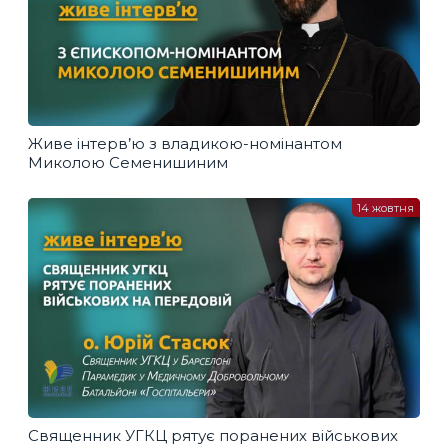
Живе інтерв’ю з владикою-номінантом
Миколою Семенишиним
14 жовтня
Священник УГКЦ рятує поранених військових