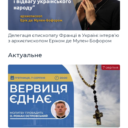
Делегація єпископату Франції в Україні: інтерв’ю
з архиєпископом Еріком де Мулен-Бофором
Актуальне
7 серпня