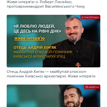
Живе інтерв'ю о. Роберт Лисейко,
протоархимандрит Василіянського Чину
4 листопада
Отець Андрій Хім’як — майбутній єпископ-
помічник Київської архиєпархії. Живе інтерв’ю
28 жовтня