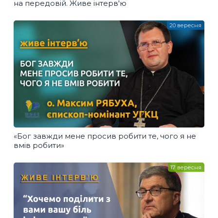
на передовій. Живе інтерв'ю
20 вересня
«Бог завжди мене просив робити те, чого я не
вмів робити»
17 вересня