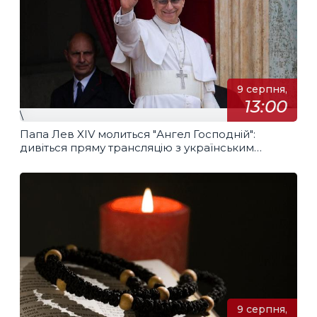
9 серпня,
13:00
\
Папа Лев XIV молиться "Ангел Господній":
дивіться пряму трансляцію з українським
перекладом
9 серпня,