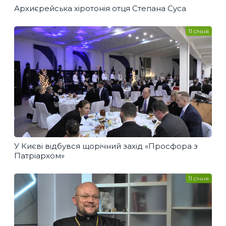
Архиєрейська хіротонія отця Степана Суса
11 січня
У Києві відбувся щорічний захід «Просфора з
Патріархом»
11 січня