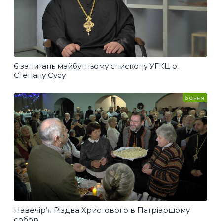
6 запитань майбутньому єпископу УГКЦ о.
Степану Сусу
6 січня
Навечір’я Різдва Христового в Патріаршому
соборі