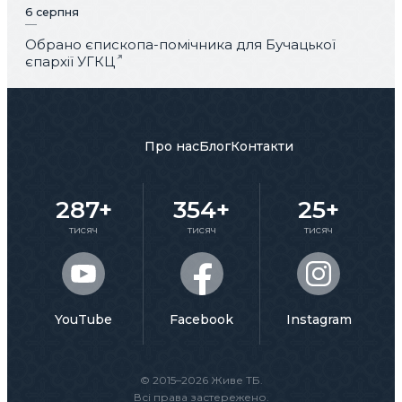
6 серпня
Обрано єпископа-помічника для Бучацької
єпархії УГКЦ
Про нас
Блог
Контакти
287+
354+
25+
тисяч
тисяч
тисяч
YouTube
Facebook
Instagram
© 2015–2026 Живе ТБ.
Всі права застережено.