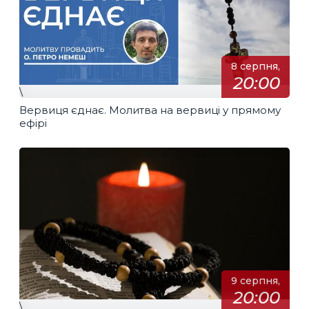
8 серпня,
20:00
\
Вервиця єднає. Молитва на вервиці у прямому
ефірі
9 серпня,
20:00
\