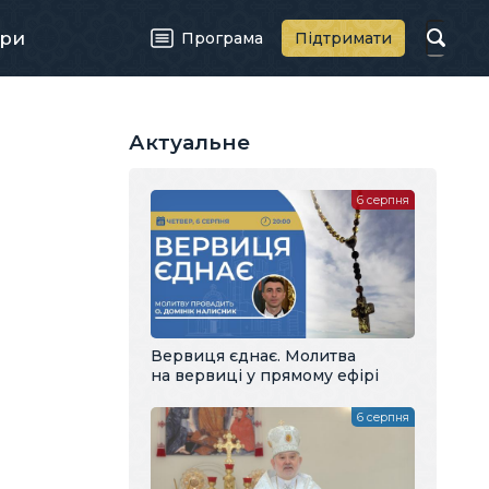
ри
Програма
Підтримати
Актуальне
6 серпня
Вервиця єднає. Молитва
на вервиці у прямому ефірі
6 серпня