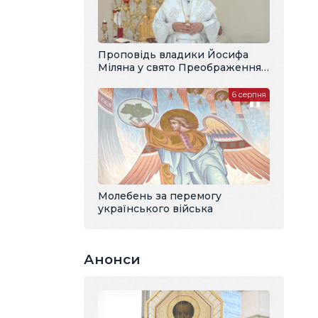
Проповідь владики Йосифа
Міляна у свято Преображення
Господнього
6 серпня
Молебень за перемогу
українського війська
Анонси