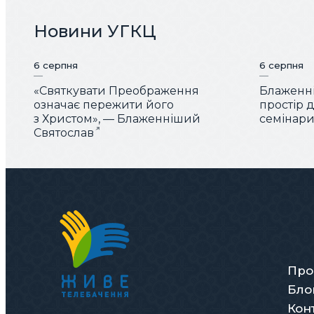
Новини УГКЦ
6 серпня
6 серпня
«Святкувати Преображення
Блаженні
означає пережити його
простір 
з Христом», — Блаженніший
семінарис
Святослав
Про
Бло
Кон