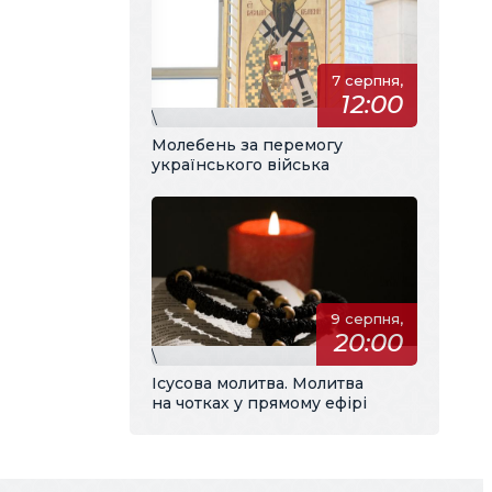
7 серпня,
12:00
\
Молебень за перемогу
українського війська
9 серпня,
20:00
\
Ісусова молитва. Молитва
на чотках у прямому ефірі