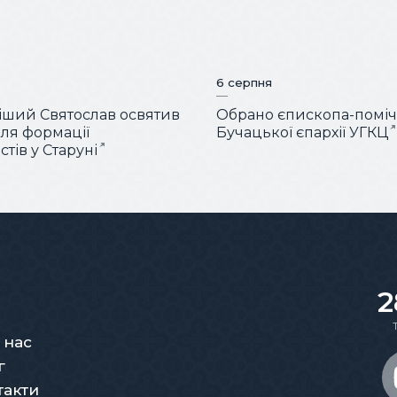
6 серпня
ший Святослав освятив
Обрано єпископа-помі
для формації
Бучацької єпархії УГКЦ
тів у Старуні
2
 нас
г
такти