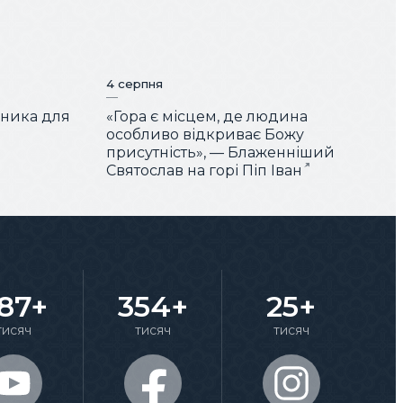
4 серпня
чника для
«Гора є місцем, де людина
особливо відкриває Божу
присутність», — Блаженніший
Святослав на горі Піп Іван
87+
354+
25+
тисяч
тисяч
тисяч