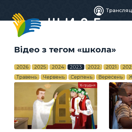
Живе
Трансляц
телебачен
Відео з тегом «школа»
2026
2025
2024
2023
2022
2021
202
Травень
Червень
Серпень
Вересень
Ж
16 грудня