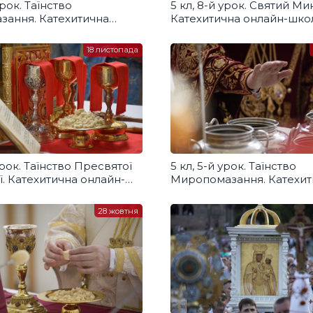
урок. Таїнство
5 кл, 8-й урок. Святий Ми
зання. Катехитична
Катехитична онлайн-шко
кола
18 листопада
 урок. Таїнство Пресвятої
5 кл, 5-й урок. Таїнство
ї. Катехитична онлайн-
Миропомазання. Катехит
онлайн-школа
28 жовтня