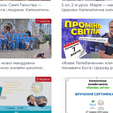
урок. Святі Таїнства —
5 кл, 2-й урок. Марія — м
ога і людини. Катехитична
Церкви. Катехитична онл
кола
школа
7 жовтня
 нової мандрівки
«Живе Телебачення» клич
чною онлайн-школою
пізнавати Бога і Церкву 
світла»
2 червня