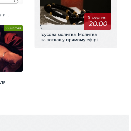
оли
9 серпня,
20:00
\
22 квітня
Ісусова молитва. Молитва
на чотках у прямому ефірі
іля