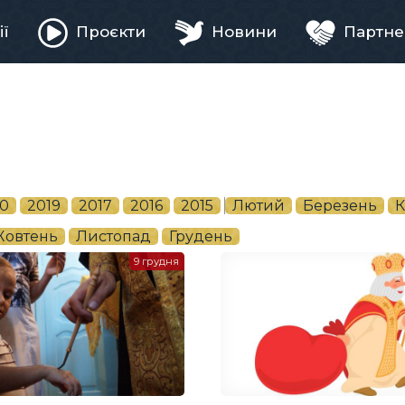
ії
Проєкти
Новини
Партне
ня
0
2019
2017
2016
2015
Лютий
Березень
К
овтень
Листопад
Грудень
9 грудня