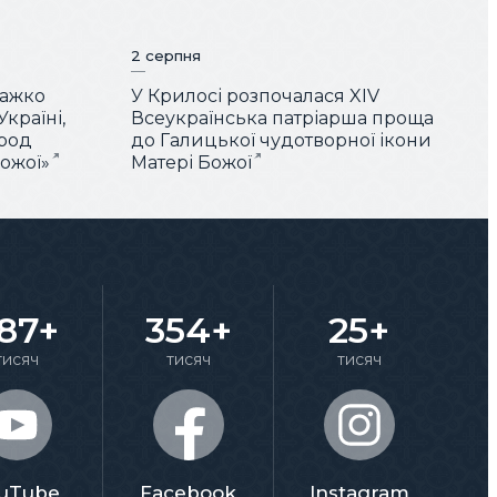
2 серпня
Важко
У Крилосі розпочалася XIV
країні,
Всеукраїнська патріарша проща
арод
до Галицької чудотворної ікони
Божої»
Матері Божої
87+
354+
25+
тисяч
тисяч
тисяч
uTube
Facebook
Instagram