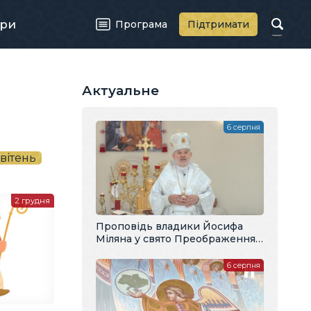
ри
Програма
Підтримати
Актуальне
6 серпня
вітень
2 грудня
Проповідь владики Йосифа
Міляна у свято Преображення
Господнього
6 серпня