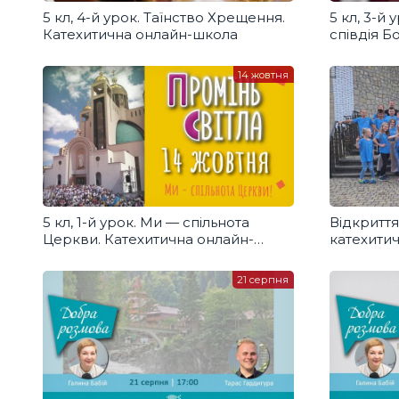
5 кл, 4-й урок. Таїнство Хрещення.
5 кл, 3-й 
Катехитична онлайн-школа
співдія Б
онлайн-ш
14 жовтня
5 кл, 1-й урок. Ми — спільнота
Відкриття
Церкви. Катехитична онлайн-
катехити
школа
«Промінь 
21 серпня