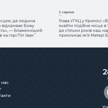
2 серпня
місцем, де людина
Глава УГКЦ у Крилосі: «
 відкриває Божу
знайти подібне місце в У
сть», — Блаженніший
де стільки років наш н
 на горі Піп Іван
прикликає ім’я Матері 
2
 нас
г
такти
Yo