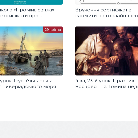
кола «Промінь світла»
Вручення сертифікатів
сертифікати про
катехитичної онлайн-шк
ня навчання. Добра
«Промінь світла»
29 квітня
 урок. Ісус з’являється
4 кл, 23-й урок. Празник
я Тиверіадського моря
Воскресіння. Томина нед