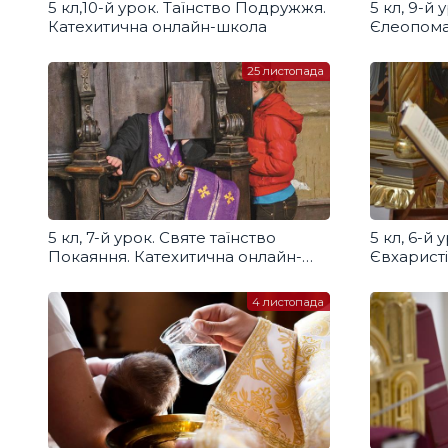
5 кл,10-й урок. Таїнство Подружжя.
5 кл, 9-й 
Катехитична онлайн-школа
Єлеопома
онлайн-ш
25 листопада
5 кл, 7-й урок. Святе таїнство
5 кл, 6-й
Покаяння. Катехитична онлайн-
Євхаристі
школа
школа
4 листопада