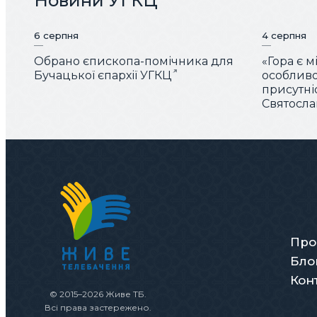
Новини УГКЦ
6 серпня
4 серпня
Обрано єпископа-помічника для
«Гора є 
Бучацької єпархії УГКЦ
особливо
присутні
Святослав
Про
Бло
Кон
© 2015–2026 Живе ТБ.
Всі права застережено.