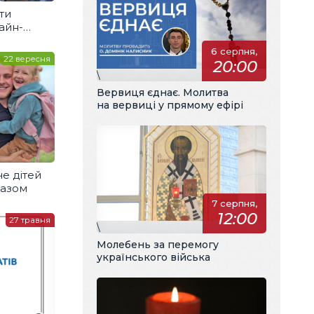
ати
айн-
6 серпня,
22 вересня
20:00
\
Вервиця єднає. Молитва
на вервиці у прямому ефірі
е дітей
разом
7 серпня,
12:00
27 травня
\
Молебень за перемогу
українського війська