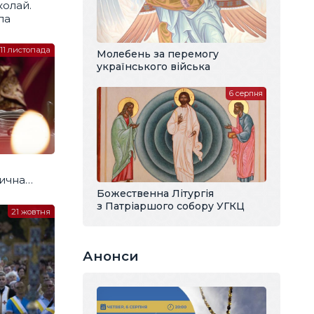
колай.
ла
11 листопада
Молебень за перемогу
українського війська
6 серпня
ична
Божественна Літургія
з Патріаршого собору УГКЦ
21 жовтня
Анонси