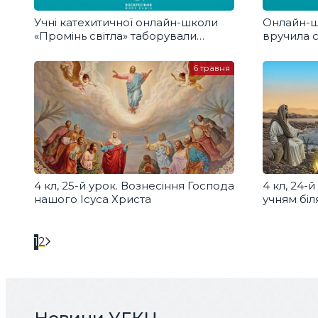
Учні катехитичної онлайн-школи
Онлайн-ш
«Промінь світла» таборували
вручила 
в Яремчі. Добра розмова
завершен
розмова
6 травня
4 кл, 25-й урок. Вознесіння Господа
4 кл, 24-й
нашого Ісуса Христа
учням біл
1
2