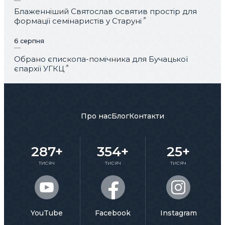
Блаженніший Святослав освятив простір для
формації семінаристів у Старуні
6 серпня
Обрано єпископа-помічника для Бучацької
єпархії УГКЦ
Про нас
Блог
Контакти
287+
354+
25+
тисяч
тисяч
тисяч
YouTube
Facebook
Instagram