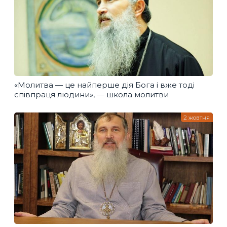
«Молитва — це найперше дія Бога і вже тоді
співпраця людини», — школа молитви
2 жовтня