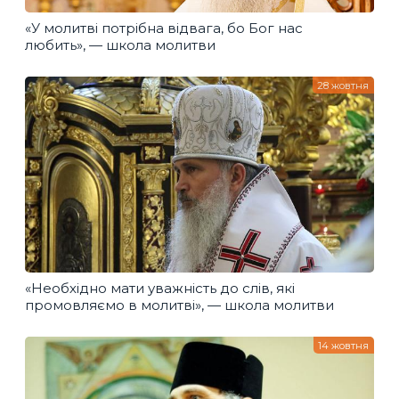
«У молитві потрібна відвага, бо Бог нас
любить», — школа молитви
28 жовтня
«Необхідно мати уважність до слів, які
промовляємо в молитві», — школа молитви
14 жовтня