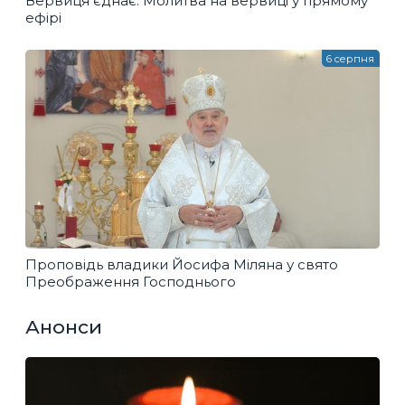
Вервиця єднає. Молитва на вервиці у прямому
ефірі
6 серпня
Проповідь владики Йосифа Міляна у свято
Преображення Господнього
Анонси