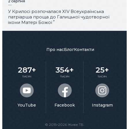
2 серпня
У Крилосі розпочалася XIV Всеукраїнська
патріарша проща до Галицької чудотворної
ікони Матері Божої
Про нас
Блог
Контакти
287+
354+
25+
тисяч
тисяч
тисяч
YouTube
Facebook
Instagram
© 2015–2026 Живе ТБ.