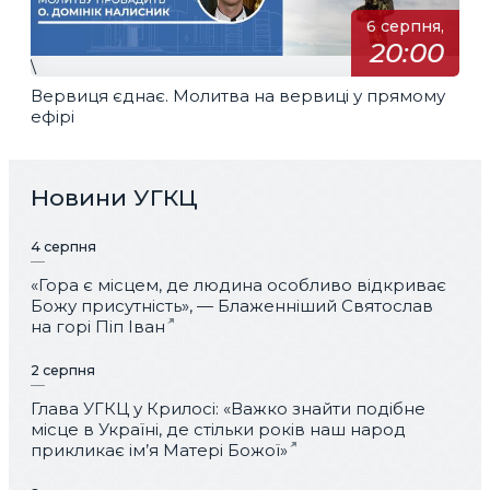
6 серпня,
20:00
\
Вервиця єднає. Молитва на вервиці у прямому
ефірі
Новини УГКЦ
4 серпня
«Гора є місцем, де людина особливо відкриває
Божу присутність», — Блаженніший Святослав
на горі Піп Іван
2 серпня
Глава УГКЦ у Крилосі: «Важко знайти подібне
місце в Україні, де стільки років наш народ
прикликає ім’я Матері Божої»